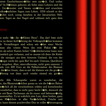
ionierte Geschichtenerz�hler stets zur�ck. Und woher
? In B�hmen geboren als Sohn eines Lehrers sind die
en. Gro�mutter und Tanten erz�hlten und erweckten
volkst�mlichen Sagen zum Leben. 1956 schrieb er den
cher noch wenig Ansehen in der literarischen Welt.
eines Tages an den Nagel und widmete sich ganz dem
resse
n mehr f�r die �Kleine Hexe". Das darf bitte nicht
extra zu dieser Auff�hrung der Volksspielb�hne kommen
le Vorstellungen sind schon seit �ber einer Woche
e man also wissen: Wenn das erste Plakat f�r die
s als sofort Karten holen! Gl�cklicherweise kann man
emlich gut verlassen, und so musste ich denn die Kieler
t die einzigen aus dem ferneren Umland, die von der
L�ngst reicht der gute Ruf bis nach Uetersen, Quickborn
vergeben. Aber, sinnvollerweise, nicht ganz umsonst. 2
de von 400 Euro an die Palliativstation des Rissener
dar�ber freute, dass es auf die kleinen wie die gro�en
uff�hrung war dann auch wieder einmal ein gro�es
echt. Alle Schauspieler waren so wunderbar, die
auen, das Blumenm�dchen genau so wie die b�sen Buben
�rlich all die verschiedenen wilden und kreischenden
wunderbar, dass es nicht ganz leicht f�llt, dennoch die
 mit Beate Teichmann als ihr treuer und liebensw�rdig
zustellen. Es ist wahrlich eine Lust, diese beiden, ganz
bten M�dchen in aller Nat�rlichkeit, Frische und
Man kann diesem prachtvollen Duo in voller �berzeugung