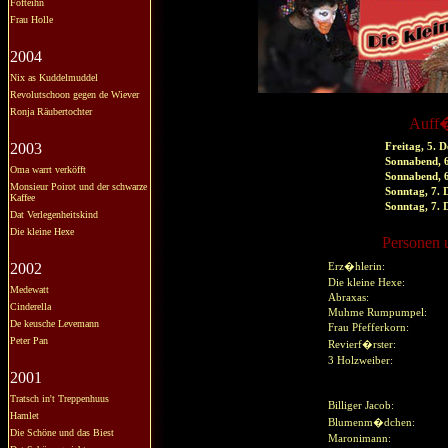
Fofteihn
Frau Holle
2004
Nix as Kuddelmuddel
Revolutschoon gegen de Wiever
Ronja Räubertochter
Auff
2003
Freitag, 5. 
Sonnabend, 
Oma warrt verköfft
Sonnabend, 
Monsieur Poirot und der schwarze
Sonntag, 7.
Kaffee
Sonntag, 7.
Dat Verlegenheitskind
Die kleine Hexe
Personen u
2002
Erz�hlerin:
Die kleine Hexe:
Medewatt
Abraxas:
Cinderella
Muhme Rumpumpel:
De keusche Levemann
Frau Pfefferkorn:
Peter Pan
Revierf�rster:
3 Holzweiber:
2001
Tratsch in't Treppenhuus
Billiger Jacob:
Hamlet
Blumenm�dchen:
Die Schöne und das Biest
Maronimann: