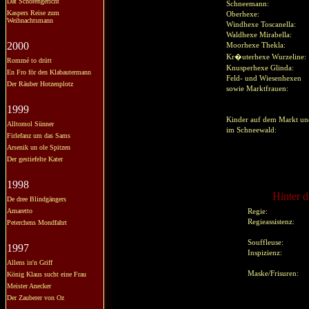
Dat Schörengericht
Schneemann:
Kaspers Reise zum
Oberhexe:
Weihnachtsmann
Windhexe Toscanella:
Waldhexe Mirabella:
2000
Moorhexe Thekla:
Kr�uterhexe Wurzeline:
Rommé to drütt
Knusperhexe Glinda:
En Fro för den Klabautermann
Feld- und Wiesenhexen
Der Räuber Hotzenplotz
sowie Marktfrauen:
1999
Kinder auf dem Markt 
Alltomol Sünner
im Schneewald:
Firlefanz um das Sams
Arsenik un ole Spitzen
Der gestiefelte Kater
1998
Hinter d
De dree Blindgängers
Amaretto
Regie:
Regieassistenz:
Peterchens Mondfahrt
Souffleuse:
1997
Inspizienz:
Allens in'n Griff
Maske/Frisuren:
König Klaus sucht eine Frau
Meister Anecker
Der Zauberer von Oz