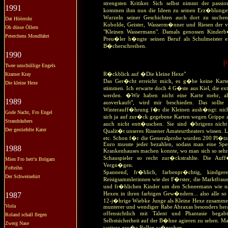
strengsten Kritiker. Sich selbst nimmt der pass
1991
kommen ihm nun die Ideen zu seinen Erz�hlungen
Wurzeln seiner Geschichten auch dort zu such
Dat Höörrohr
Kobolde, Geister, Wasserm�nner und Riesen der 
Oh düsse Öllern
"Kleinen Wassermann". Damals genossen Kinderb�
Peterchens Mondfahrt
Preu�ler h�ngte seinen Beruf als Schulmeister 
B�cherschreiben.
1990
P
Twee unschüllige Engels
Kramer Kray
R�ckblick auf �Die kleine Hexe"
Das Ger�cht erreicht mich, es g�be keine Karte
Die kleine Hexe
stimmen. Ich erwarte doch 4 G�ste aus Kiel, die 
werden. �Wir haben nicht eine Karte mehr, al
1989
ausverkauft", wird mir beschieden. Das sollt
Winterauff�hrung f�r die Kleinen aush�ngt: nicht
Gode Nacht, Fro Engel
sich ja auf zur�ck gegebene Karten wegen Grippe zi
Strandräubers
auch nicht entt�uschen. Sie sind �brigens nich
Der gestiefelte Kater
Qualit�t unseres Rissener Amateurtheaters wissen. 
etc. Schon f�r die Generalprobe wurden 200 Pl�tze 
Euro musste jeder bezahlen, sodass man eine Spen
1988
Krankenhauses machen konnte, wo man sich so sehr 
Schauspieler so recht zur�ckstrahlte. Die A
Mien Fro hett'n Brögam
Vergn�gen.
Fofteihn
Spannend, fr�hlich, farbenpr�chtig, kindger
Der Schweinehirt
Reisigsammlerinnen wie der F�rster, die Marktfr
und fr�hlichen Kinder um den Schneemann wie nat
1987
Hexen in ihren farbigen Gew�ndern... also alle so 
12-j�hrige Wiebke Junge als Kleine Hexe zusammen
Viola
munterer und wendiger Rabe Abraxas besonders heraus
offensichtlich mit Talent und Phantasie bega
Roland schall flegen
Selbstsicherheit auf der B�hne agieren zu sehen. 
Zwerg Nase
weitere gro�e Rollen w�nschen.