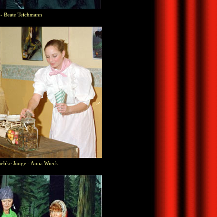
- Beate Teichmann
iebke Junge - Anna Wieck