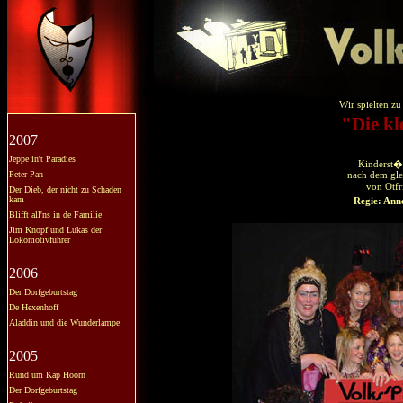
Wir spielten z
"Die kl
2007
Jeppe in't Paradies
Kinderst�c
Peter Pan
nach dem gl
von Otfr
Der Dieb, der nicht zu Schaden
kam
Regie: Ann
Blifft all'ns in de Familie
Jim Knopf und Lukas der
Lokomotivführer
2006
Der Dorfgeburtstag
De Hexenhoff
Aladdin und die Wunderlampe
2005
Rund um Kap Hoorn
Der Dorfgeburtstag