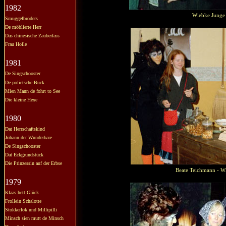
1982
Wiebke Junge 
Smuggelbröders
De möblierte Herr
Das chinesische Zauberfass
Frau Holle
1981
De Singschooster
De polietsche Buck
Mien Mann de fohrt to See
Die kleine Hexe
1980
Dat Herrschaftskind
Johann der Wunderbare
De Singschooster
Dat Eckgrundstück
Die Prinzessin auf der Erbse
Beate Teichmann - W
1979
Klaas hett Glück
Frollein Schalotte
Stokkerlok und Millipilli
Minsch sien mutt de Minsch