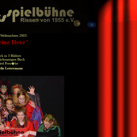
u Weihnachten 2003:
eine Hexe"
k in 3 Bildern
eichnamigen Buch
ied Preu�ler
elie Lettermann