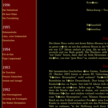
Kost�me:
1996
Dat Dokterbook
Beleuchtung + To
De beste Mann
Der Froschkönig
B�hnenbild:
1995
B�hnenbau:
Hobenmelodie
Lütte, witte Siedenschoh
Ha
Dornröschen
Die kleine Hexe wohnt mit ihrem Raben Abraxas in
zu gerne w�rde sie mit den anderen Hexen in der Wa
1994
mit erst 127 Jahren einfach zu jung. Als sie sic
erwischt und zur Rede gestellt. Die Oberhexe stellt
För de Katt
"nur Gutes" hexen, dann darf sie beim Hexentanz m
dar�ber, was eine "gute Hexe" ist, ziemlich auseinand
Pippi Langstrumpf
Der
1993
Mit fantastischen Geschichten �ber Geister, Zaube
De Troschien
20. Oktober 2003 feierte er seinen 80. Geburtsta
Pension Sünnschien
"R�ubers Hotzenplotz" wohl wohnen? Nat�rlic
Jorinde und Joringel
Rosenheim im S�den Deutschlands. Dort bringt Otf
Kinderb�cher zu Papier. Seit bald 50 Jahren feilt e
wie Kinder sie sch�tzen. Selbst sagt er: "Man mus
1992
denn die Kinder sind nicht so dumm, wie manche V
Millionen B�cher sind seitdem verkauft worden) ve
Dat Wieverregiment
vom "R�uber Hotzenplotz", vom "Kleinen Wasserma
Arvschap mit Footangeln
Rund um den Erdball verzaubert Preu�ler seine Lese
Der Räuber Hotzenplotz
Kinder in seinen Geschichten nicht mit den Probleme
Welt zu entlassen, "in der Hoffnung noch ihren 