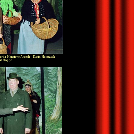
rda-Henriette Arendt - Karin Heintzsch -
it Hoppe