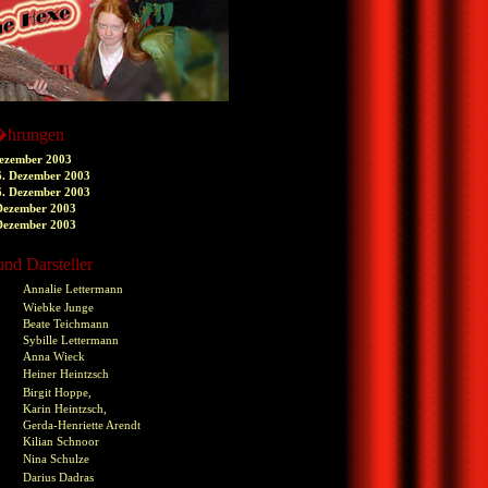
�hrungen
Dezember 2003
6. Dezember 2003
6. Dezember 2003
 Dezember 2003
 Dezember 2003
nd Darsteller
Annalie Lettermann
Wiebke Junge
Beate Teichmann
Sybille Lettermann
Anna Wieck
Heiner Heintzsch
Birgit Hoppe,
Karin Heintzsch,
Gerda-Henriette Arendt
Kilian Schnoor
Nina Schulze
Darius Dadras