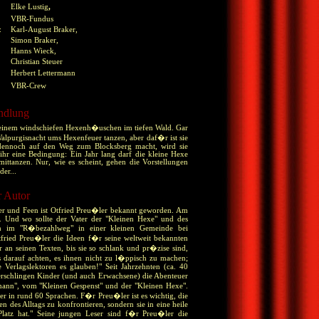
Elke Lustig
,
VBR-Fundus
n:
Karl-August Braker,
Simon Braker,
Hanns Wieck,
Christian Steuer
Herbert Lettermann
VBR-Crew
ndlung
 einem windschiefen Hexenh�uschen im tiefen Wald. Gar
lpurgisnacht ums Hexenfeuer tanzen, aber daf�r ist sie
h dennoch auf den Weg zum Blocksberg macht, wird sie
 ihr eine Bedingung: Ein Jahr lang darf die kleine Hexe
ittanzen. Nur, wie es scheint, gehen die Vorstellungen
er...
 Autor
rer und Feen ist Otfried Preu�ler bekannt geworden. Am
g. Und wo sollte der Vater der "Kleinen Hexe" und des
h im "R�bezahlweg" in einer kleinen Gemeinde bei
ried Preu�ler die Ideen f�r seine weltweit bekannten
r an seinen Texten, bis sie so schlank und pr�zise sind,
s darauf achten, es ihnen nicht zu l�ppisch zu machen;
erlagslektoren es glauben!" Seit Jahrzehnten (ca. 40
rschlingen Kinder (und auch Erwachsene) die Abenteuer
nn", vom "Kleinen Gespenst" und der "Kleinen Hexe".
r in rund 60 Sprachen. F�r Preu�ler ist es wichtig, die
n des Alltags zu konfrontieren, sondern sie in eine heile
Platz hat." Seine jungen Leser sind f�r Preu�ler die