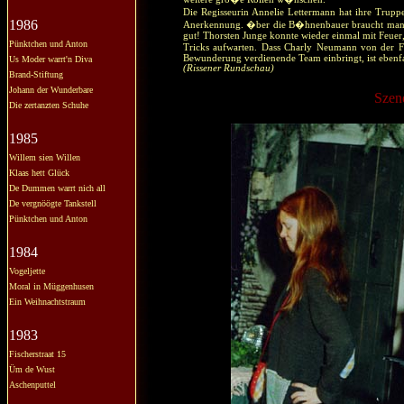
Die Regisseurin Annelie Lettermann hat ihre Trupp
1986
Anerkennung. �ber die B�hnenbauer braucht man ei
gut! Thorsten Junge konnte wieder einmal mit Feuer,
Pünktchen und Anton
Tricks aufwarten. Dass Charly Neumann von der F
Bewunderung verdienende Team einbringt, ist ebenfal
Us Moder warrt'n Diva
(Rissener Rundschau)
Brand-Stiftung
Johann der Wunderbare
Szen
Die zertanzten Schuhe
1985
Willem sien Willen
Klaas hett Glück
De Dummen warrt nich all
De vergnöögte Tankstell
Pünktchen und Anton
1984
Vogeljette
Moral in Müggenhusen
Ein Weihnachtstraum
1983
Fischerstraat 15
Üm de Wust
Aschenputtel