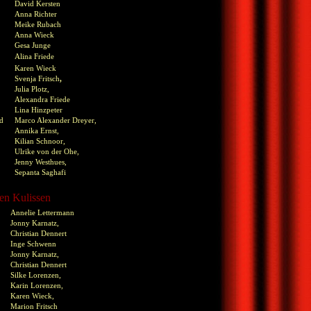
David Kersten
Anna Richter
Meike Rubach
Anna Wieck
Gesa Junge
Alina Friede
Karen Wieck
Svenja Fritsch
,
Julia Plotz,
Alexandra Friede
Lina Hinzpeter
und
Marco Alexander Dreyer,
Annika Ernst,
Kilian Schnoor,
Ulrike von der Ohe,
Jenny Westhues,
Sepanta Saghafi
en Kulissen
Annelie Lettermann
Jonny Karnatz,
Christian Dennert
Inge Schwenn
Jonny Karnatz,
Christian Dennert
Silke Lorenzen,
Karin Lorenzen,
Karen Wieck,
Marion Fritsch