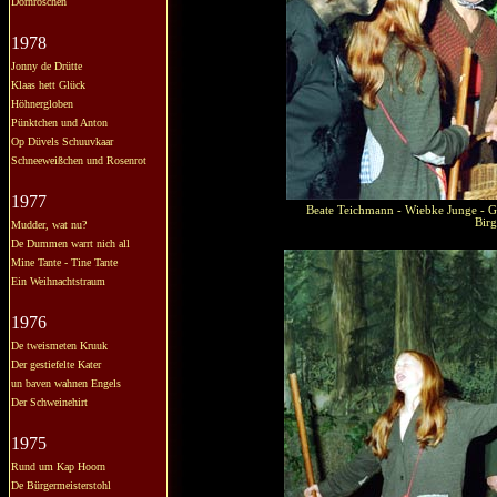
Dornröschen
1978
Jonny de Drütte
Klaas hett Glück
Höhnergloben
Pünktchen und Anton
Op Düvels Schuuvkaar
Schneeweißchen und Rosenrot
1977
Beate Teichmann - Wiebke Junge - Ge
Birg
Mudder, wat nu?
De Dummen warrt nich all
Mine Tante - Tine Tante
Ein Weihnachtstraum
1976
De tweismeten Kruuk
Der gestiefelte Kater
un baven wahnen Engels
Der Schweinehirt
1975
Rund um Kap Hoorn
De Bürgermeisterstohl