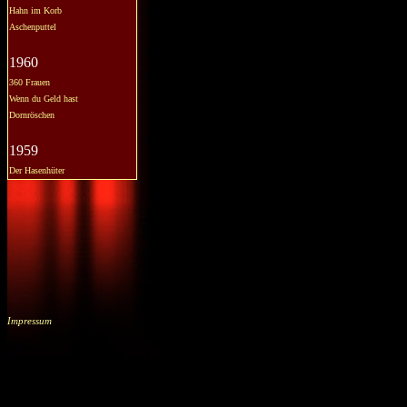
Hahn im Korb
Aschenputtel
1960
360 Frauen
Wenn du Geld hast
Dornröschen
1959
Der Hasenhüter
Impressum