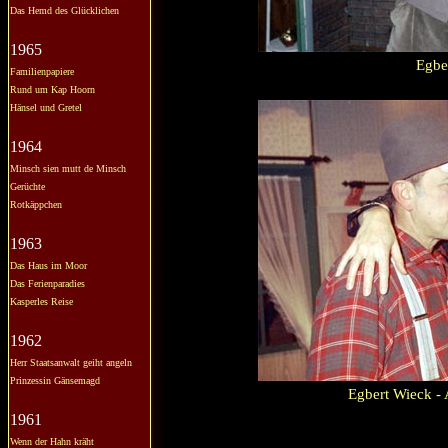
Das Hemd des Glücklichen
1965
Egbe
Familienpapiere
Rund um Kap Hoorn
Hänsel und Gretel
1964
Minsch sien mutt de Minsch
Gerüchte
Rotkäppchen
1963
Das Haus im Moor
Das Ferienparadies
Kasperles Reise
1962
Herr Staatsanwalt geiht angeln
Prinzessin Gänsemagd
Egbert Wieck - 
1961
Wenn der Hahn kräht