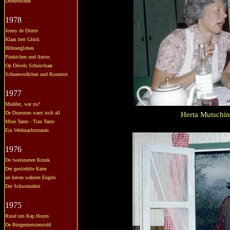
Dornröschen
1978
Jonny de Drütte
Klaas hett Glück
Höhnergloben
Pünktchen und Anton
Op Düvels Schuuvkaar
Schneeweißchen und Rosenrot
1977
Mudder, wat nu?
De Dummen warrt nich all
Herta Mutschin
Mine Tante - Tine Tante
Ein Weihnachtstraum
1976
De tweismeten Kruuk
Der gestiefelte Kater
un baven wahnen Engels
Der Schweinehirt
1975
Rund um Kap Hoorn
De Bürgermeisterstohl