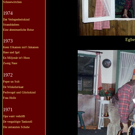
Schneewittchen
1974
Dat Verlegenheitskind
Strandräubers
Eine abenteuerliche Reise
Egbe
1973
Keen Utkamen mit't Inkamen
Hase und Igel
En Miljonär in't Huus
Zwerg Nase
1972
Peper un Solt
De Winkelavkaat
Pechvogel und Glückskind
Frau Holle
1971
Opa warrt verköfft
De vergnöögte Tankstell
Die zertanzten Schuhe