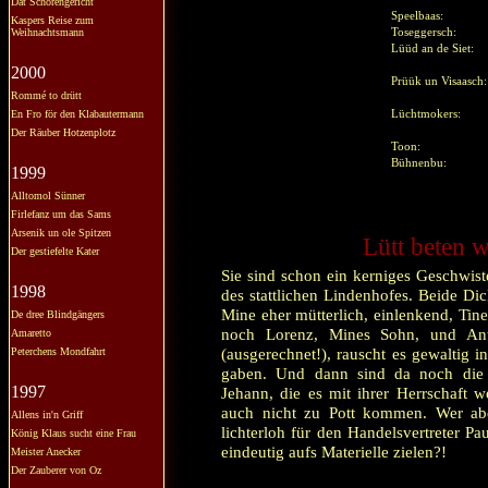
Dat Schörengericht
Speelbaas:
Kaspers Reise zum
Weihnachtsmann
Toseggersch:
Lüüd an de Siet:
2000
Prüük un Visaasc
Rommé to drütt
En Fro för den Klabautermann
Lüchtmokers:
Der Räuber Hotzenplotz
Toon:
Bühnenbu:
1999
Alltomol Sünner
Firlefanz um das Sams
Arsenik un ole Spitzen
Lütt beten w
Der gestiefelte Kater
Sie sind schon ein kerniges Geschwis
1998
des stattlichen Lindenhofes. Beide Di
Mine eher mütterlich, einlenkend, Tin
De dree Blindgängers
noch Lorenz, Mines Sohn, und Antje
Amaretto
(ausgerechnet!), rauscht es gewaltig
Peterchens Mondfahrt
gaben. Und dann sind da noch die
1997
Jehann, die es mit ihrer Herrschaft w
auch nicht zu Pott kommen. Wer aber
Allens in'n Griff
lichterloh für den Handelsvertreter Pa
König Klaus sucht eine Frau
eindeutig aufs Materielle zielen?!
Meister Anecker
Der Zauberer von Oz