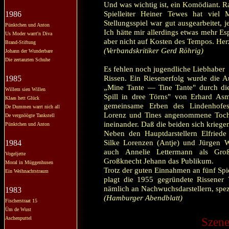
Und was wichtig ist, ein Komödiant. Rat
Spielleiter Heiner Tewes hat viel
1986
Stellungsspiel war gut ausgearbeitet,
Pünktchen und Anton
Ich hätte mir allerdings etwas mehr Es
Us Moder warrt'n Diva
aber nicht auf Kosten des Tempos. Her
Brand-Stiftung
(Verbandskritiker Gerd Röhrig)
Johann der Wunderbare
Die zertanzten Schuhe
Es fehlen noch jugendliche Liebhaber
Rissen. Ein Riesenerfolg wurde die A
1985
„Mine Tante — Tine Tante" durch die
Willem sien Willen
Spill in dree Törns" von Erhard As
Klaas hett Glück
gemeinsame Erben des Lindenhofes,
De Dummen warrt nich all
Lorenz und Tines angenommene Tochte
De vergnöögte Tankstell
ineinander. Daß die beiden sich krieg
Pünktchen und Anton
Neben den Hauptdarstellern Elfriede
Silke Lorenzen (Antje) und Jürgen W
1984
auch Annelie Lettermann als Gr
Vogeljette
Großknecht Jehann das Publikum.
Moral in Müggenhusen
Trotz der guten Einnahmen an fünf Spie
Ein Weihnachtstraum
plagt die 1955 gegründete Rissener V
nämlich an Nachwuchsdarstellern, spez
1983
(Hamburger Abendblatt)
Fischerstraat 15
Üm de Wust
Aschenputtel
Szene