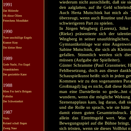
wiederum nicht ausschließt, daß sie s
1991
den aalglatten, auf ihr Geld schielend
Dat Höörrohr
Auch Herta Mutschink hat mich als 
Oh düsse Öllern
überzeugt, wenn auch Routine und Ausge
Peterchens Mondfahrt
schwierigeren Part zu spielen.
In Jürgen Wingberg (Lorenz), Silke
1990
(Rieke) präsentierte sich der talent
Twee unschüllige Engels
Wingberg in seiner unaufdringlichen,
Kramer Kray
Gymnastikeinlage war eine Augenweid
Die kleine Hexe
Sabine Mutschink, die sich als Klein
gefallen. Stimmlich werden sich dies
1989
müssen (Aufgabe der Spielleiter).
Günter Schramme (Paul Grassmeier, Ha
Gode Nacht, Fro Engel
Strandräubers
Fehlbesetzung, doch aus dieser dankb
Der gestiefelte Kater
Schauspielkunst heißt: sich in jeden 
Kommen wir zu den sogenannten Parad
1988
Großmagd) lag es nicht, daß diese Ro
man eine Darstellerin so gede...hnt
Mien Fro hett'n Brögam
wundern, wenn die mögliche Wirkung a
Fofteihn
Szenenapplaus kam, lag daran, daß s
Der Schweinehirt
und die Rolle so sprach, wie sie hätt
1987
damit einen guten Gesamteindruck. 
allein das Eintrittsgeld wert. Was 
Viola
Bewegungsspiel auf die Bühne bringt, i
Roland schall flegen
sich trösten, wenn sie dieses Vollblu
Zwerg Nase