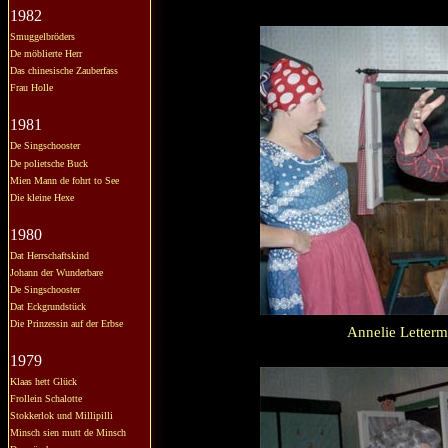
1982
Smuggelbröders
De möblierte Herr
Das chinesische Zauberfass
Frau Holle
1981
De Singschooster
De polietsche Buck
Mien Mann de fohrt to See
Die kleine Hexe
1980
Dat Herrschaftskind
Johann der Wunderbare
De Singschooster
Dat Eckgrundstück
Die Prinzessin auf der Erbse
Annelie Letterm
1979
Klaas hett Glück
Frollein Schalotte
Stokkerlok und Millipilli
Minsch sien mutt de Minsch