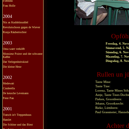
Fofteihn
Frau Holle
2004
Nix as Kuddelmuddel
Revolutschoon gegen de Wiever
Ronja Räubertochter
Opföh
2003
Freedag, 4. No
Sünnavend, 5. 
Oma warrt verköfft
Sünndag, 6. No
Monsieur Poirot und der schwarze
Maandag, 7. N
Kaffee
Dingsdag, 8. N
Dat Verlegenheitskind
Die kleine Hexe
Rullen un j
2002
Tante Mine:
Medewatt
Tante Tine:
Cinderella
Lorenz, Tante Mines Söh
De keusche Levemann
Antje, Tante Tines Docht
Peter Pan
Fieken, Grootdeern:
Jehann, Grootknecht:
2001
Rieke, Lüttdeern:
Paul Grassmeier, Hann
Tratsch in't Treppenhuus
Hamlet
Achter d
Die Schöne und das Biest