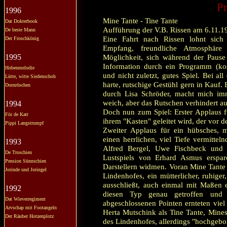
Pr
1996
Mine Tante - Tine Tante
Dat Dokterbook
Aufführung der V.B. Rissen am 6.11.1
De beste Mann
Eine Fahrt nach Rissen lohnt sich 
Der Froschkönig
Empfang, freundliche Atmosphär
1995
Möglichkeit, sich während der Pause 
Information durch ein Programm (kost
Hobenmelodie
und nicht zuletzt, gutes Spiel. Bei a
Lütte, witte Siedenschoh
harte, rutschige Gestühl gern in Kauf. 
Dornröschen
durch Lisa Schröder, macht mich imme
weich, aber das Rutschen verhindert au
1994
Doch nun zum Spiel: Erster Applaus fü
För de Katt
ihrem "Kasten" geleitet wird, der vor 
Pippi Langstrumpf
Zweiter Applaus für ein hübsches, m
einen herrlichen, viel Tiefe vermittel
1993
Alfred Bergel, Uwe Fischbeck und 
De Troschien
Lustspiels von Erhard Asmus erspar
Pension Sünnschien
Darstellern widmen. Voran Mine Tante 
Jorinde und Joringel
Lindenhofes, ein mütterlicher, ruhiger
ausschließt, auch einmal mit Maßen e
1992
diesen Typ genau getroffen und ü
Dat Wieverregiment
abgeschlossenen Pointen ernteten vie
Arvschap mit Footangeln
Herta Mutschink als Tine Tante, Mines
Der Räuber Hotzenplotz
des Lindenhofes, allerdings "hochgebor