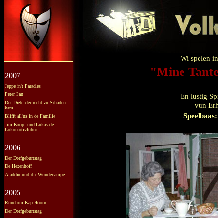
Wi spelen in
"Mine Tante
2007
Jeppe in't Paradies
Peter Pan
En lustig Sp
Der Dieb, der nicht zu Schaden
vun Er
kam
Speelbaas:
Blifft all'ns in de Familie
Jim Knopf und Lukas der
Lokomotivführer
2006
Der Dorfgeburtstag
De Hexenhoff
Aladdin und die Wunderlampe
2005
Rund um Kap Hoorn
Der Dorfgeburtstag