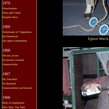
1970
Wunschträume
Petrus gifft Urlaub
Kasperles Reise
1969
Sluderkraam in't Treppenhuus
Dat Dokterbook
Egbert Wieck 
Das tapfere Schneiderlein
1968
Wer hett, de hett
De keusche Levemann
Schneewittchen
1967
Der Trauschein
De Hexenhoff
Schneeweißchen und Rosenrot
1966
Hecht im Karpfenteich
Mine Tante, Tine Tante