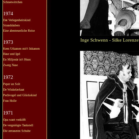
Schneewittchen
1974
Dat Verlegenheitskind
Strandräubers
Eine abenteuerliche Reise
Inge Schwenn - Silke Lorenze
1973
Keen Utkamen mit't Inkamen
Hase und Igel
En Miljonär in't Huus
Zwerg Nase
1972
Peper un Solt
De Winkelavkaat
Pechvogel und Glückskind
Frau Holle
1971
Opa warrt verköfft
De vergnöögte Tankstell
Die zertanzten Schuhe