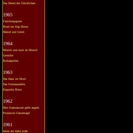
Das Hemd des Glücklichen
1965
Familienpapiere
Rund um Kap Hoorn
Hänsel und Gretel
1964
Minsch sien mutt de Minsch
Gerüchte
Rotkäppchen
1963
Das Haus im Moor
Das Ferienparadies
Kasperles Reise
1962
Herr Staatsanwalt geiht angeln
Prinzessin Gänsemagd
1961
Wenn der Hahn kräht