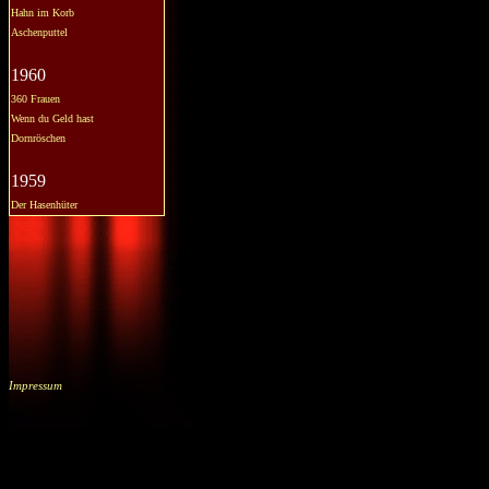
Hahn im Korb
Aschenputtel
1960
360 Frauen
Wenn du Geld hast
Dornröschen
1959
Der Hasenhüter
Impressum