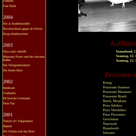
Fofteihn
Frau Holle
2004
Nix as Kuddelmuddel
Revolutschoon gegen de Wiever
Ronja Räubertochter
Aufführu
2003
Oma warrt verköfft
Sonnabend, 1
Sonntag, 12.
Monsieur Poirot und der schwarze
Kaffee
Sonntag, 12.
Dat Verlegenheitskind
Die kleine Hexe
Personen u
2002
König:
Prinzessin Susanne:
Medewatt
Prinzessin Marianne:
Cinderella
Prinzessin Röseli:
De keusche Levemann
Bartel, Musikant:
Peter Pan
Prinz Adelino:
Prinz Wendelino:
2001
Prinz Florestino:
Gerichtsrat:
Tratsch in't Treppenhuus
Nepomuk:
Hamlet
Hutzelweib:
Die Schöne und das Biest
Schuster: