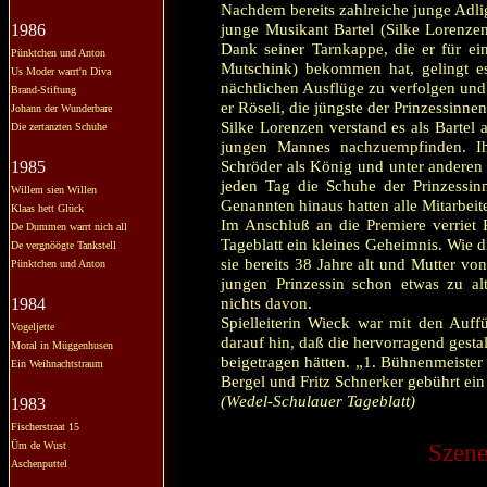
Nachdem bereits zahlreiche junge Adli
junge Musikant Bartel (Silke Lorenze
1986
Dank seiner Tarnkappe, die er für ei
Pünktchen und Anton
Mutschink) bekommen hat, gelingt es
Us Moder warrt'n Diva
nächtlichen Ausflüge zu verfolgen und
Brand-Stiftung
er Röseli, die jüngste der Prinzessinnen
Johann der Wunderbare
Silke Lorenzen verstand es als Bartel
Die zertanzten Schuhe
jungen Mannes nachzuempfinden. Ih
Schröder als König und unter anderen 
1985
jeden Tag die Schuhe der Prinzessi
Willem sien Willen
Genannten hinaus hatten alle Mitarbeit
Klaas hett Glück
Im Anschluß an die Premiere verriet
De Dummen warrt nich all
Tageblatt ein kleines Geheimnis. Wie d
De vergnöögte Tankstell
sie bereits 38 Jahre alt und Mutter vo
Pünktchen und Anton
jungen Prinzessin schon etwas zu a
nichts davon.
1984
Spielleiterin Wieck war mit den Auff
Vogeljette
darauf hin, daß die hervorragend gesta
Moral in Müggenhusen
beigetragen hätten. „1. Bühnenmeister
Ein Weihnachtstraum
Bergel und Fritz Schnerker gebührt ei
(Wedel-Schulauer Tageblatt)
1983
Fischerstraat 15
Üm de Wust
Szene
Aschenputtel