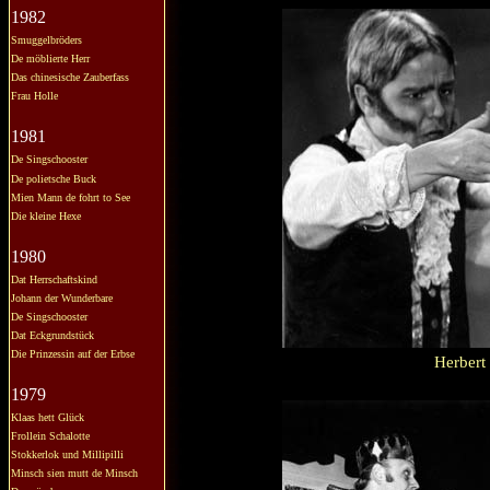
1982
Smuggelbröders
De möblierte Herr
Das chinesische Zauberfass
Frau Holle
1981
De Singschooster
De polietsche Buck
Mien Mann de fohrt to See
Die kleine Hexe
1980
Dat Herrschaftskind
Johann der Wunderbare
De Singschooster
Dat Eckgrundstück
Die Prinzessin auf der Erbse
Herbert
1979
Klaas hett Glück
Frollein Schalotte
Stokkerlok und Millipilli
Minsch sien mutt de Minsch