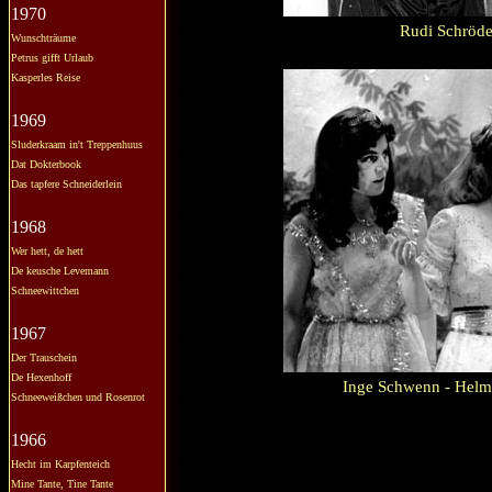
1970
Rudi Schröde
Wunschträume
Petrus gifft Urlaub
Kasperles Reise
1969
Sluderkraam in't Treppenhuus
Dat Dokterbook
Das tapfere Schneiderlein
1968
Wer hett, de hett
De keusche Levemann
Schneewittchen
1967
Der Trauschein
De Hexenhoff
Inge Schwenn - Helmt
Schneeweißchen und Rosenrot
1966
Hecht im Karpfenteich
Mine Tante, Tine Tante