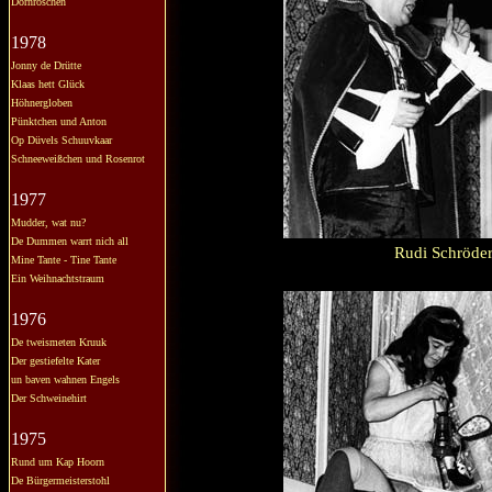
Dornröschen
1978
Jonny de Drütte
Klaas hett Glück
Höhnergloben
Pünktchen und Anton
Op Düvels Schuuvkaar
Schneeweißchen und Rosenrot
1977
Mudder, wat nu?
De Dummen warrt nich all
Rudi Schröder
Mine Tante - Tine Tante
Ein Weihnachtstraum
1976
De tweismeten Kruuk
Der gestiefelte Kater
un baven wahnen Engels
Der Schweinehirt
1975
Rund um Kap Hoorn
De Bürgermeisterstohl