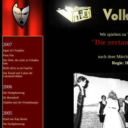
Wir spielten zu
"Die zerta
2007
Jeppe in't Paradies
Peter Pan
nach dem Märch
Der Dieb, der nicht zu Schaden
Regie: 
kam
Blifft all'ns in de Familie
Jim Knopf und Lukas der
Lokomotivführer
2006
Der Dorfgeburtstag
De Hexenhoff
Aladdin und die Wunderlampe
2005
Rund um Kap Hoorn
Der Dorfgeburtstag