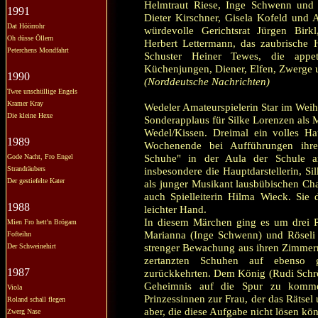
Helmtraut Riese, Inge Schwenn und 
1991
Dieter Kirschner, Gisela Kofeld und A
Dat Höörrohr
würdevolle Gerichtsrat Jürgen Birkl
Oh düsse Öllern
Herbert Lettermann, das zaubrische H
Peterchens Mondfahrt
Schuster Heiner Tewes, die appet
Küchenjungen, Diener, Elfen, Zwerge
1990
(Norddeutsche Nachrichten)
Twee unschüllige Engels
Kramer Kray
Wedeler Amateurspielerin Star im Wei
Die kleine Hexe
Sonderapplaus für Silke Lorenzen als M
Wedel/Kissen. Dreimal ein volles Ha
1989
Wochenende bei Aufführungen ihre
Schuhe" in der Aula der Schule am 
Gode Nacht, Fro Engel
Strandräubers
insbesondere die Hauptdarstellerin, Si
Der gestiefelte Kater
als junger Musikant lausbübischen Cha
auch Spielleiterin Hilma Wieck. Sie d
1988
leichter Hand.
In diesem Märchen ging es um drei Pr
Mien Fro hett'n Brögam
Marianna (Inge Schwenn) und Röseli 
Fofteihn
strenger Bewachung aus ihren Zimmer
Der Schweinehirt
zertanzten Schuhen auf ebenso g
1987
zurückkehrten. Dem König (Rudi Schröd
Geheimnis auf die Spur zu kommen
Viola
Prinzessinnen zur Frau, der das Rätsel
Roland schall flegen
aber, die diese Aufgabe nicht lösen kö
Zwerg Nase