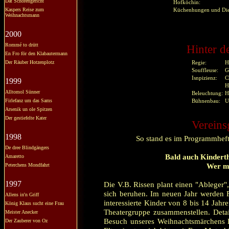
Dat Schörengericht
Hofköchin:
Kaspers Reise zum
Küchenhungen und D
Weihnachtsmann
2000
Rommé to drütt
Hinter d
En Fro för den Klabautermann
Der Räuber Hotzenplotz
Regie:
H
Souffleuse:
G
Isnpizienz:
C
1999
H
Alltomol Sünner
Beleuchtung:
H
Firlefanz um das Sams
Bühnenbau:
U
Arsenik un ole Spitzen
Der gestiefelte Kater
Vereins
1998
So stand es im Programmhef
De dree Blindgängers
Bald auch Kinderth
Amaretto
Wer m
Peterchens Mondfahrt
1997
Die V.B. Rissen plant einen "Ableger",
sich beruhen. Im neuen Jahr werden 
Allens in'n Griff
interessierte Kinder von 8 bis 14 Jah
König Klaus sucht eine Frau
Theatergruppe zusammenstellen. Detai
Meister Anecker
Besuch unseres Weihnachtsmärchens L
Der Zauberer von Oz