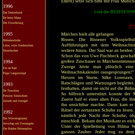
Eltern) setze sich bitte mit Frau Mutsc
1996
Und die BÜHNENSP
Dat Dokterbook
De beste Mann
Der Froschkönig
Pr
1995
Märchen hielt alle gefangen
Rissen. Die Rissener Volksspielbü
Hobenmelodie
Aufführungen mit dem Weihnachtsm
Lütte, witte Siedenschoh
weitere hinzu. Der Saal war an beiden T
Dornröschen
Schon das von Uwe Fischbeck geschaff
großen Zuschauer in Märchenstimmung
1994
Zwerge hörte man plötzlich ein
För de Katt
Weihnachtskalender rausgesprungen!" 
Pippi Langstrumpf
Herzen im Sturm. Silke Lorenzen, 
Ratschlägen und Warnungen begleitet
1993
festhalten, damit sie nicht auf die Büh
De Troschien
So hilfreich unterstützt konnte der 
Pension Sünnschien
Zuerst half er einer alten Frau, die i
Jorinde und Joringel
ihn unsichtbar machte. Dann kam er 
Rätsel der zertanzten Schuhe zu lösen.
1992
nämlich jede Nacht ihre Schuhe, obg
Dat Wieverregiment
einschloß. Bekam der Musikant es nicht
Arvschap mit Footangeln
Unter der Spielleitung von Hilma Wi
Der Räuber Hotzenplotz
ganzen Zauber. Jeder trug zu dem 