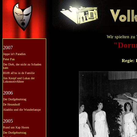
Wir spielten zu
"Dorn
2007
Jeppe in't Paradies
Peter Pan
Regie: 
Der Dieb, der nicht zu Schaden
kam
Blifft all'ns in de Familie
Jim Knopf und Lukas der
Lokomotivführer
2006
Der Dorfgeburtstag
De Hexenhoff
Aladdin und die Wunderlampe
2005
Rund um Kap Hoorn
Der Dorfgeburtstag