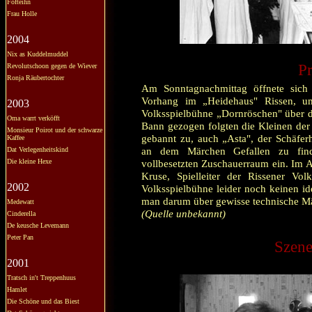
Fofteihn
Frau Holle
2004
Nix as Kuddelmuddel
Pr
Revolutschoon gegen de Wiever
Ronja Räubertochter
Am Sonntagnachmittag öffnete sich
Vorhang im „Heidehaus" Rissen, u
2003
Volksspielbühne „Dornröschen" über di
Oma warrt verköfft
Bann gezogen folgten die Kleinen der
Monsieur Poirot und der schwarze
gebannt zu, auch „Asta", der Schäfe
Kaffee
an dem Märchen Gefallen zu find
Dat Verlegenheitskind
Die kleine Hexe
vollbesetzten Zuschauerraum ein. Im An
Kruse, Spielleiter der Rissener Vol
2002
Volksspielbühne leider noch keinen i
man darum über gewisse technische M
Medewatt
(Quelle unbekannt)
Cinderella
De keusche Levemann
Peter Pan
Szene
2001
Tratsch in't Treppenhuus
Hamlet
Die Schöne und das Biest