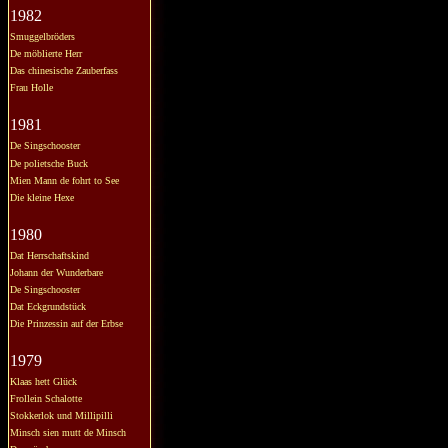
1982
Smuggelbröders
De möblierte Herr
Das chinesische Zauberfass
Frau Holle
1981
De Singschooster
De polietsche Buck
Mien Mann de fohrt to See
Die kleine Hexe
1980
Dat Herrschaftskind
Johann der Wunderbare
De Singschooster
Dat Eckgrundstück
Die Prinzessin auf der Erbse
1979
Klaas hett Glück
Frollein Schalotte
Stokkerlok und Millipilli
Minsch sien mutt de Minsch