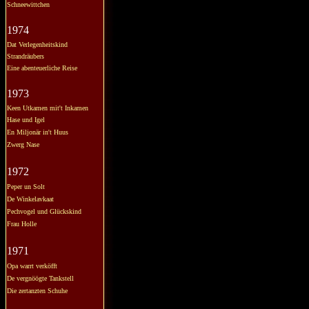
Schneewittchen
1974
Dat Verlegenheitskind
Strandräubers
Eine abenteuerliche Reise
1973
Keen Utkamen mit't Inkamen
Hase und Igel
En Miljonär in't Huus
Zwerg Nase
1972
Peper un Solt
De Winkelavkaat
Pechvogel und Glückskind
Frau Holle
1971
Opa warrt verköfft
De vergnöögte Tankstell
Die zertanzten Schuhe