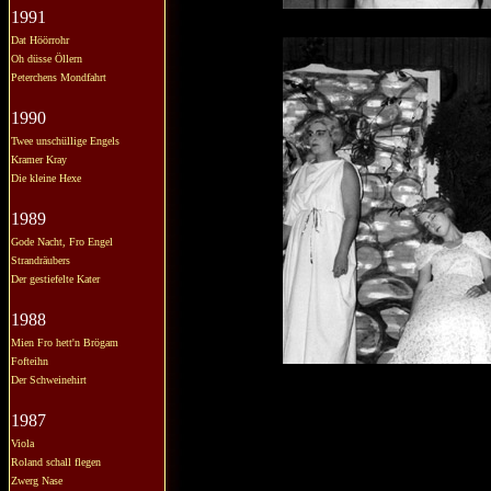
1991
Dat Höörrohr
Oh düsse Öllern
Peterchens Mondfahrt
1990
Twee unschüllige Engels
Kramer Kray
Die kleine Hexe
1989
Gode Nacht, Fro Engel
Strandräubers
Der gestiefelte Kater
1988
Mien Fro hett'n Brögam
Fofteihn
Der Schweinehirt
1987
Viola
Roland schall flegen
Zwerg Nase