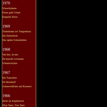
1970
Wunschträume
Petrus gifft Urlaub
Kasperles Reise
1969
Sluderkraam in't Treppenhuus
Dat Dokterbook
Das tapfere Schneiderlein
1968
Wer hett, de hett
De keusche Levemann
Schneewittchen
1967
Der Trauschein
De Hexenhoff
Schneeweißchen und Rosenrot
1966
Hecht im Karpfenteich
Mine Tante, Tine Tante