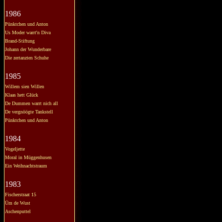
1986
Pünktchen und Anton
Us Moder warrt'n Diva
Brand-Stiftung
Johann der Wunderbare
Die zertanzten Schuhe
1985
Willem sien Willen
Klaas hett Glück
De Dummen warrt nich all
De vergnöögte Tankstell
Pünktchen und Anton
1984
Vogeljette
Moral in Müggenhusen
Ein Weihnachtstraum
1983
Fischerstraat 15
Üm de Wust
Aschenputtel