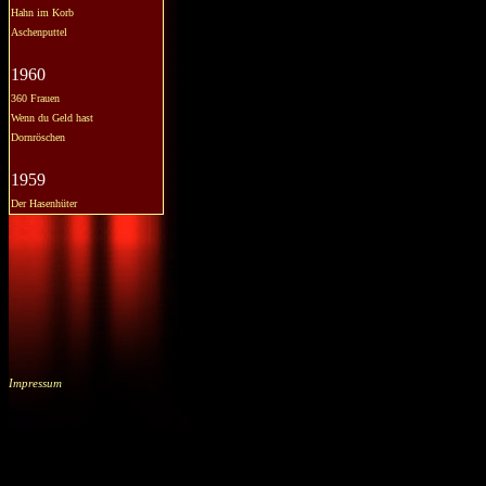
Hahn im Korb
Aschenputtel
1960
360 Frauen
Wenn du Geld hast
Dornröschen
1959
Der Hasenhüter
Impressum