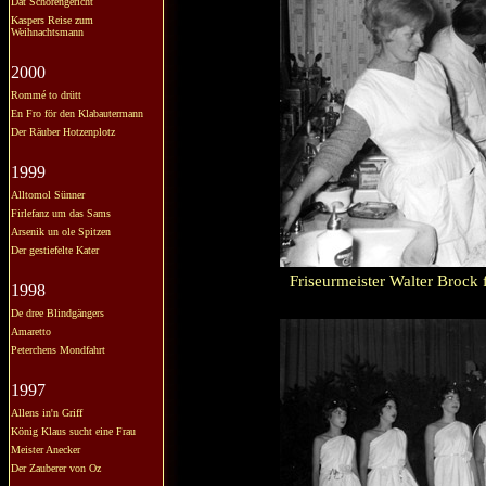
Dat Schörengericht
Kaspers Reise zum
Weihnachtsmann
2000
Rommé to drütt
En Fro för den Klabautermann
Der Räuber Hotzenplotz
1999
Alltomol Sünner
Firlefanz um das Sams
Arsenik un ole Spitzen
Der gestiefelte Kater
Friseurmeister Walter Brock 
1998
De dree Blindgängers
Amaretto
Peterchens Mondfahrt
1997
Allens in'n Griff
König Klaus sucht eine Frau
Meister Anecker
Der Zauberer von Oz