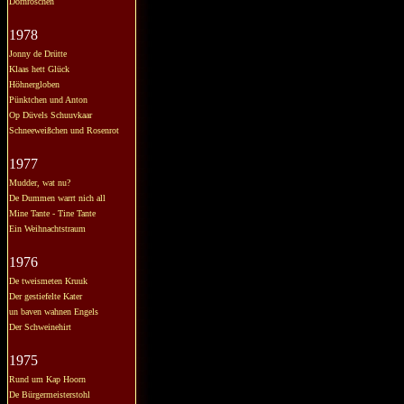
Dornröschen
1978
Jonny de Drütte
Klaas hett Glück
Höhnergloben
Pünktchen und Anton
Op Düvels Schuuvkaar
Schneeweißchen und Rosenrot
1977
Mudder, wat nu?
De Dummen warrt nich all
Mine Tante - Tine Tante
Ein Weihnachtstraum
1976
De tweismeten Kruuk
Der gestiefelte Kater
un baven wahnen Engels
Der Schweinehirt
1975
Rund um Kap Hoorn
De Bürgermeisterstohl