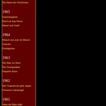
Das Hemd des Glücklichen
1965
Familienpapiere
Rund um Kap Hoorn
Hänsel und Gretel
1964
Minsch sien mutt de Minsch
Gerüchte
Rotkäppchen
1963
Das Haus im Moor
Das Ferienparadies
Kasperles Reise
1962
Herr Staatsanwalt geiht angeln
Prinzessin Gänsemagd
1961
Wenn der Hahn kräht