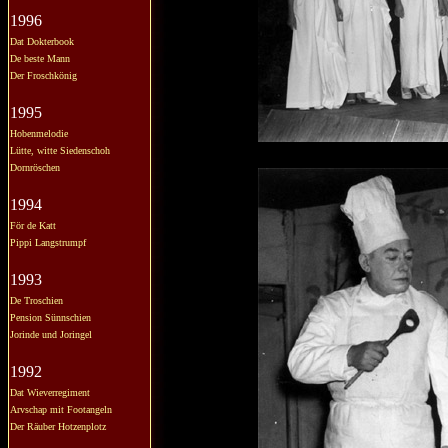
1996
Dat Dokterbook
De beste Mann
Der Froschkönig
1995
Hobenmelodie
Lütte, witte Siedenschoh
Dornröschen
1994
För de Katt
Pippi Langstrumpf
1993
De Troschien
Pension Sünnschien
Jorinde und Joringel
1992
Dat Wieverregiment
Arvschap mit Footangeln
Der Räuber Hotzenplotz