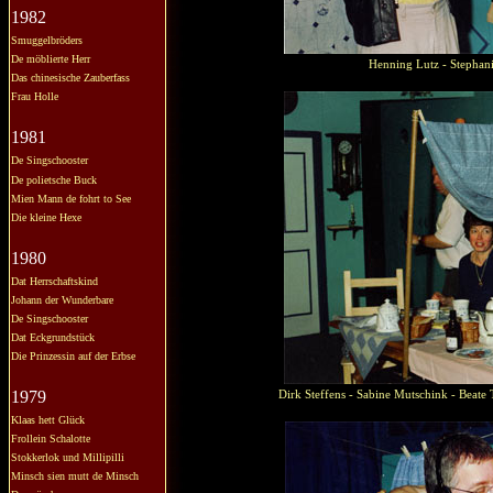
1982
Smuggelbröders
De möblierte Herr
Henning Lutz - Stephan
Das chinesische Zauberfass
Frau Holle
1981
De Singschooster
De polietsche Buck
Mien Mann de fohrt to See
Die kleine Hexe
1980
Dat Herrschaftskind
Johann der Wunderbare
De Singschooster
Dat Eckgrundstück
Die Prinzessin auf der Erbse
1979
Dirk Steffens - Sabine Mutschink - Beate
Klaas hett Glück
Frollein Schalotte
Stokkerlok und Millipilli
Minsch sien mutt de Minsch