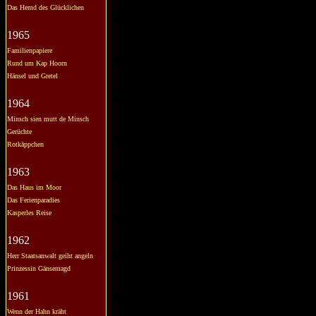
Das Hemd des Glücklichen
1965
Familienpapiere
Rund um Kap Hoorn
Hänsel und Gretel
1964
Minsch sien mutt de Minsch
Gerüchte
Rotkäppchen
1963
Das Haus im Moor
Das Ferienparadies
Kasperles Reise
1962
Herr Staatsanwalt geiht angeln
Prinzessin Gänsemagd
1961
Wenn der Hahn kräht