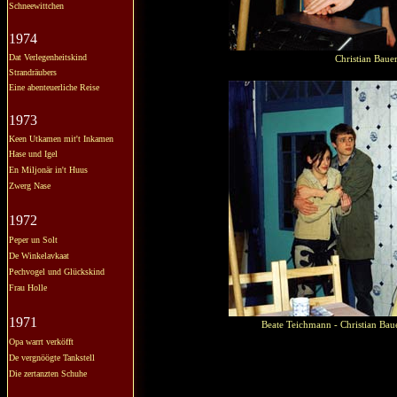
Schneewittchen
1974
Dat Verlegenheitskind
Christian Baue
Strandräubers
Eine abenteuerliche Reise
1973
Keen Utkamen mit't Inkamen
Hase und Igel
En Miljonär in't Huus
Zwerg Nase
1972
Peper un Solt
De Winkelavkaat
Pechvogel und Glückskind
Frau Holle
1971
Beate Teichmann - Christian Bau
Opa warrt verköfft
De vergnöögte Tankstell
Die zertanzten Schuhe