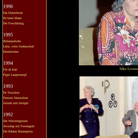
1996
Dat Dokterbook
De beste Mann
Der Froschkönig
1995
Hobenmelodie
Lütte, witte Siedenschoh
Dornröschen
1994
Silke Lorenz
För de Katt
Pippi Langstrumpf
1993
De Troschien
Pension Sünnschien
Jorinde und Joringel
1992
Dat Wieverregiment
Arvschap mit Footangeln
Der Räuber Hotzenplotz