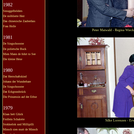
1982
Smuggelbröders
De möblierte Herr
Das chinesische Zauberfass
Frau Holle
Peter Maiwald - Regina Wieck
1981
De Singschooster
De polietsche Buck
Mien Mann de fohrt to See
Die kleine Hexe
1980
Dat Herrschaftskind
Johann der Wunderbare
De Singschooster
Dat Eckgrundstück
Die Prinzessin auf der Erbse
1979
Klaas hett Glück
Frollein Schalotte
Silke Lorenzen - Erw
Stokkerlok und Millipilli
Minsch sien mutt de Minsch