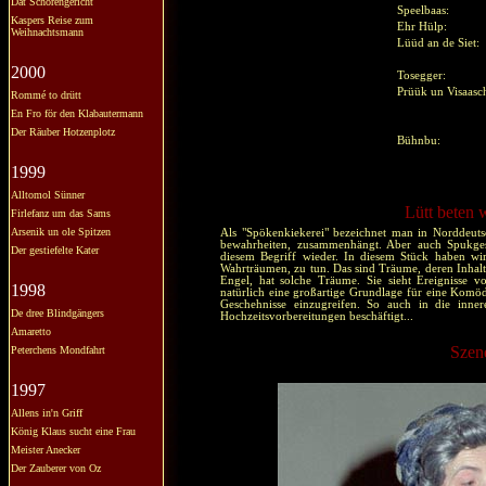
Dat Schörengericht
Speelbaas:
Kaspers Reise zum
Ehr Hülp:
Weihnachtsmann
Lüüd an de Siet:
2000
Tosegger:
Prüük un Visaasc
Rommé to drütt
En Fro för den Klabautermann
Der Räuber Hotzenplotz
Bühnbu:
1999
Alltomol Sünner
Lütt beten 
Firlefanz um das Sams
Arsenik un ole Spitzen
Als "Spökenkiekerei" bezeichnet man in Norddeuts
bewahrheiten, zusammenhängt. Aber auch Spukgesch
Der gestiefelte Kater
diesem Begriff wieder. In diesem Stück haben w
Wahrträumen, zu tun. Das sind Träume, deren Inhalt 
Engel, hat solche Träume. Sie sieht Ereignisse vo
1998
natürlich eine großartige Grundlage für eine Komödi
Geschehnisse einzugreifen. So auch in die inner
De dree Blindgängers
Hochzeitsvorbereitungen beschäftigt...
Amaretto
Szen
Peterchens Mondfahrt
1997
Allens in'n Griff
König Klaus sucht eine Frau
Meister Anecker
Der Zauberer von Oz