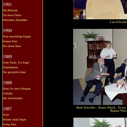
1991
Dat Höörrohr
Oh düsse Öllern
Peterchens Mondfahrt
Lisa Schröde
1990
Twee unschüllige Engels
Kramer Kray
Die kleine Hexe
1989
Gode Nacht, Fro Engel
Strandräubers
Der gestiefelte Kater
1988
Mien Fro hett'n Brögam
Fofteihn
Der Schweinehirt
Rudi Schröder - Karen Wieck - Erwin 
1987
Regina Wieck
Viola
Roland schall flegen
Zwerg Nase