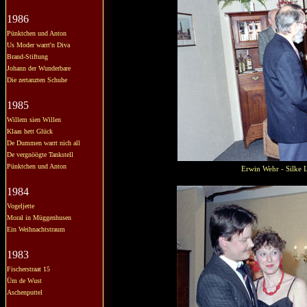
1986
Pünktchen und Anton
Us Moder warrt'n Diva
Brand-Stiftung
Johann der Wunderbare
Die zertanzten Schuhe
1985
Willem sien Willen
Klaas hett Glück
De Dummen warrt nich all
De vergnöögte Tankstell
Pünktchen und Anton
Erwin Wehr - Silke L
1984
Vogeljette
Moral in Müggenhusen
Ein Weihnachtstraum
1983
Fischerstraat 15
Üm de Wust
Aschenputtel