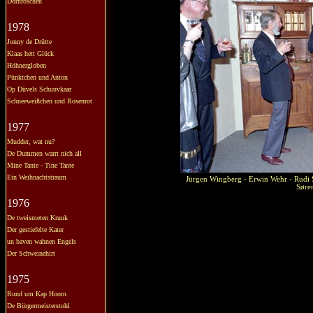
Dornröschen
1978
Jonny de Drütte
Klaas hett Glück
Höhnergloben
Pünktchen und Anton
Op Düvels Schuuvkaar
Schneeweißchen und Rosenrot
1977
Mudder, wat nu?
De Dummen warrt nich all
Mine Tante - Tine Tante
Ein Weihnachtstraum
Jürgen Wingberg - Erwin Wehr - Rudi S
Søren
1976
De tweismeten Kruuk
Der gestiefelte Kater
un baven wahnen Engels
Der Schweinehirt
1975
Rund um Kap Hoorn
De Bürgermeisterstohl