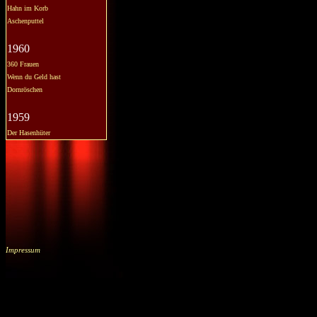
Hahn im Korb
Aschenputtel
1960
360 Frauen
Wenn du Geld hast
Dornröschen
1959
Der Hasenhüter
Impressum