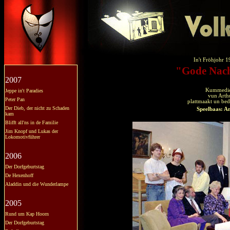
In't Fröhjohr 1
"Gode Nach
2007
Kummedie 
Jeppe in't Paradies
vun Arth
Peter Pan
plattmaakt un be
Der Dieb, der nicht zu Schaden
Speelbaas: A
kam
Blifft all'ns in de Familie
Jim Knopf und Lukas der
Lokomotivführer
2006
Der Dorfgeburtstag
De Hexenhoff
Aladdin und die Wunderlampe
2005
Rund um Kap Hoorn
Der Dorfgeburtstag