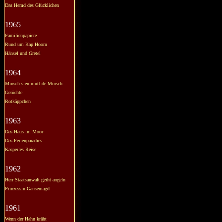
Das Hemd des Glücklichen
1965
Familienpapiere
Rund um Kap Hoorn
Hänsel und Gretel
1964
Minsch sien mutt de Minsch
Gerüchte
Rotkäppchen
1963
Das Haus im Moor
Das Ferienparadies
Kasperles Reise
1962
Herr Staatsanwalt geiht angeln
Prinzessin Gänsemagd
1961
Wenn der Hahn kräht