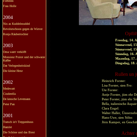
Fofteihn
Frau Holle
2004
Nix as Kuddelmuddel
Revolutschoon gegen de Wiever
Opföh
Ronja Räubertochter
Freedag, 14. 
2003
Sünnavend, 15
Sünnavend, 15
Oma warrt verköfft
Sünndag, 16. 
Monsieur Poirot und der schwarze
Maandag, 17.
Kaffee
Dingsdag, 18.
Dat Verlegenheitskind
Die kleine Hexe
Rullen un j
Heinrich Forster:
2002
Lisa Forster, sien Fro:
Medewatt
Ute Forster:
Cinderella
Antje Forster, jüm ehr D
De keusche Levemann
Peter Forster, jüm ehr S
Bella, italienische Aupai
Peter Pan
Clara Engel:
Walter Haller, Ünnerneh
2001
Hans-Uwe, sien Söhn:
Tratsch in't Treppenhuus
Jörn Kamper, en Geschä
Hamlet
Die Schöne und das Biest
Achter 