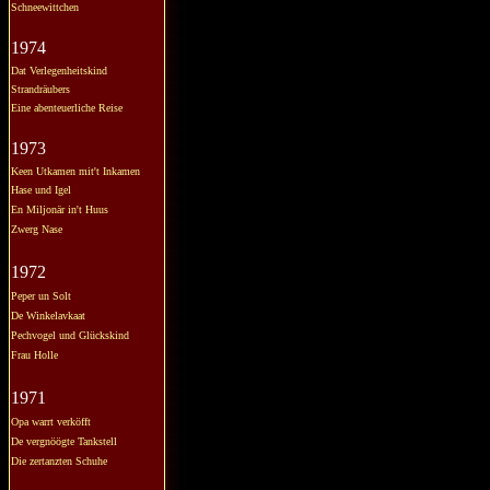
Schneewittchen
1974
Dat Verlegenheitskind
Strandräubers
Eine abenteuerliche Reise
1973
Keen Utkamen mit't Inkamen
Hase und Igel
En Miljonär in't Huus
Zwerg Nase
1972
Peper un Solt
De Winkelavkaat
Pechvogel und Glückskind
Frau Holle
1971
Opa warrt verköfft
De vergnöögte Tankstell
Die zertanzten Schuhe