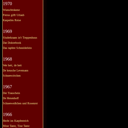
1970
Wunschträume
Petrus gifft Urlaub
Kasperles Reise
1969
Sluderkraam in't Treppenhuus
Dat Dokterbook
Das tapfere Schneiderlein
1968
Wer hett, de hett
De keusche Levemann
Schneewittchen
1967
Der Trauschein
De Hexenhoff
Schneeweißchen und Rosenrot
1966
Hecht im Karpfenteich
Mine Tante, Tine Tante