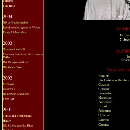
Fofteihn
Frau Holle
2004
Nix as Kuddelmuddel
Revolutschoon gegen de Wiever
Auff�h
Ronja Räubertochter
16. Ju
7. Sep
2003
Oma warrt verköfft
Auff�h
Monsieur Poirot und der schwarze
Is
Kaffee
Rissen
Dat Verlegenheitskind
Die kleine Hexe
Personen und
Hamlet:
2002
Der Geist von Hamlets
Medewatt
Clausius:
Cinderella
Gertrud:
Bernardo:
De keusche Levemann
Marcellus:
Peter Pan
Francisco:
Horatio:
2001
Polonius:
Ophelia:
Tratsch in't Treppenhuus
Laertes:
Hamlet
Chorus:
Die Schöne und das Biest