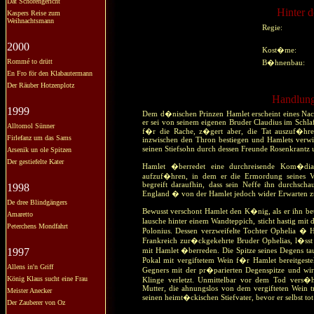
Dat Schörengericht
Hinter d
Kaspers Reise zum
Weihnachtsmann
Regie:
2000
Kost�me:
Rommé to drütt
B�hnenbau:
En Fro för den Klabautermann
Der Räuber Hotzenplotz
Handlung
1999
Dem d�nischen Prinzen Hamlet erscheint eines Nachts
er sei von seinem eigenen Bruder Claudius im Schla
Alltomol Sünner
f�r die Rache, z�gert aber, die Tat auszuf�hren 
Firlefanz um das Sams
inzwischen den Thron bestiegen und Hamlets verwitw
seinen Stiefsohn durch dessen Freunde Rosenkrantz 
Arsenik un ole Spitzen
Der gestiefelte Kater
Hamlet �berredet eine durchreisende Kom�dia
aufzuf�hren, in dem er die Ermordung seines Vat
begreift daraufhin, dass sein Neffe ihn durchscha
1998
England � von der Hamlet jedoch wider Erwarten 
De dree Blindgängers
Bewusst verschont Hamlet den K�nig, als er ihn bet
Amaretto
lausche hinter einem Wandteppich, sticht hastig m
Peterchens Mondfahrt
Polonius. Dessen verzweifelte Tochter Ophelia � 
Frankreich zur�ckgekehrte Bruder Ophelias, l�ss
1997
mit Hamlet �berreden. Die Spitze seines Degens ta
Pokal mit vergiftetem Wein f�r Hamlet bereitgeste
Allens in'n Griff
Gegners mit der pr�parierten Degenspitze und wird
König Klaus sucht eine Frau
Klinge verletzt. Unmittelbar vor dem Tod vers
Mutter, die ahnungslos von dem vergifteten Wein tra
Meister Anecker
seinen heimt�ckischen Stiefvater, bevor er selbst t
Der Zauberer von Oz