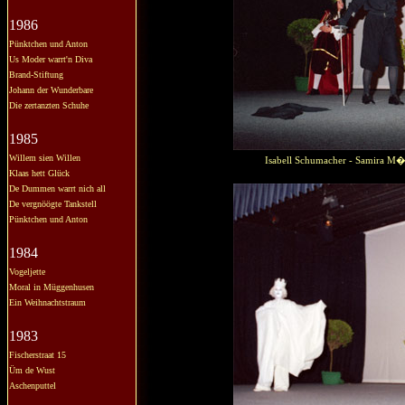
1986
Pünktchen und Anton
Us Moder warrt'n Diva
Brand-Stiftung
Johann der Wunderbare
Die zertanzten Schuhe
1985
Willem sien Willen
Isabell Schumacher - Samira M�l
Klaas hett Glück
De Dummen warrt nich all
De vergnöögte Tankstell
Pünktchen und Anton
1984
Vogeljette
Moral in Müggenhusen
Ein Weihnachtstraum
1983
Fischerstraat 15
Üm de Wust
Aschenputtel