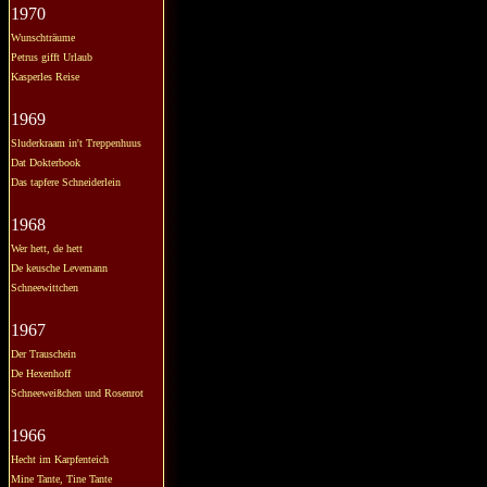
1970
Wunschträume
Petrus gifft Urlaub
Kasperles Reise
1969
Sluderkraam in't Treppenhuus
Dat Dokterbook
Das tapfere Schneiderlein
1968
Wer hett, de hett
De keusche Levemann
Schneewittchen
1967
Der Trauschein
De Hexenhoff
Schneeweißchen und Rosenrot
1966
Hecht im Karpfenteich
Mine Tante, Tine Tante