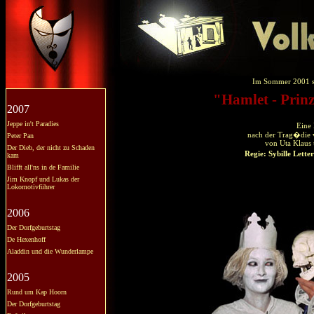
Im Sommer 2001 sp
"Hamlet - Pri
2007
Jeppe in't Paradies
Eine 
nach der Trag�die 
Peter Pan
von Uta Klaus 
Der Dieb, der nicht zu Schaden
Regie: Sybille Lett
kam
Blifft all'ns in de Familie
Jim Knopf und Lukas der
Lokomotivführer
2006
Der Dorfgeburtstag
De Hexenhoff
Aladdin und die Wunderlampe
2005
Rund um Kap Hoorn
Der Dorfgeburtstag