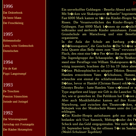
P
1996
Ein unverhoffter Geldsegen - Benefiz-Abend mit 
Dat Dokterbook
Mit St�cken wie Shakespeares �Hamlet" begeistert
De beste Mann
Fast 6000 Mark kamen so f�r das Kinder-Hospiz 
Rissen. Die Verantwortlichen des Kinder-Hospiz
Der Froschkönig
Geldsegen. Fast 6000 Mark k�nnen sie zus�tzlic
todkranke und sterbende Kinder umzubauen. Zus
1995
Grundschule am Marschweg und eine Benefiz-V
organisierte.
Hobenmelodie
In der Aula der Schule am Iserbarg pr�se
Lütte, witte Siedenschoh
�B�hnenspatzen", die Geschichte �Die Sch�ne und 
Julia Quante alias Belle einen zum "Biest" verwun
Dornröschen
Fluch, den einst eine b�se Fee �ber ihn ausgesproc
Die Jugendgruppe der Schauspieler, �Die Nesthock
1994
stand eine Persiflage von William Shakespeares �
witzig inszeniert, brachten die 13 bis 19 Jahre a
För de Katt
B�hne. Philosophisches in salopper Diktion. Besonde
Pippi Langstrumpf
Hamlets ermordetem Vater. �Schuhuuu, Hammi, 
scheuchte erst einmal die schlaftrunkenen Tor
B�hne, bevor er Hamlet (Christan Bauer) erkl�rte, 
1993
Ghostys Bruder - hatte Hamlets Vater w�hrend er s
De Troschien
Type angefiest und kippt mir Gift in die Lauscher. 
Art, wie er gestorben ist. Das Publikum hat Tr�nen 
Pension Sünnschien
Aber auch Musikliebhaber kamen auf ihre Kos
Jorinde und Joringel
Marschweg, und zwischen den Theaterst�cken, 
Robejsek von der Musikschule Rissen unter der Lei
erklingen.
1992
�Ein Kinder-Hospiz aufzubauen geht nur mit d
Dat Wieverregiment
bedankte sich Uwe Sanneck, Mitbegr�nder des F�
Scheck und das Geld entgegennahm. Wer mehr �ber 
Arvschap mit Footangeln
20. September beim Tag der offenen T�r im Sandmo
Der Räuber Hotzenplotz
(Wedel-Schulauer Tageblatt)