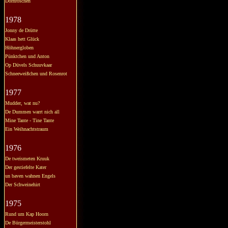
Dornröschen
1978
Jonny de Drütte
Klaas hett Glück
Höhnergloben
Pünktchen und Anton
Op Düvels Schuuvkaar
Schneeweißchen und Rosenrot
1977
Mudder, wat nu?
De Dummen warrt nich all
Mine Tante - Tine Tante
Ein Weihnachtstraum
1976
De tweismeten Kruuk
Der gestiefelte Kater
un baven wahnen Engels
Der Schweinehirt
1975
Rund um Kap Hoorn
De Bürgermeisterstohl