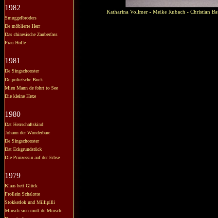
1982
Katharina Vollmer - Meike Rubach - Christian Ba
Smuggelbröders
De möblierte Herr
Das chinesische Zauberfass
Frau Holle
1981
De Singschooster
De polietsche Buck
Mien Mann de fohrt to See
Die kleine Hexe
1980
Dat Herrschaftskind
Johann der Wunderbare
De Singschooster
Dat Eckgrundstück
Die Prinzessin auf der Erbse
1979
Klaas hett Glück
Frollein Schalotte
Stokkerlok und Millipilli
Minsch sien mutt de Minsch