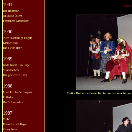
1991
Szen
Dat Höörrohr
Oh düsse Öllern
Peterchens Mondfahrt
1990
Twee unschüllige Engels
Kramer Kray
Die kleine Hexe
1989
Gode Nacht, Fro Engel
Strandräubers
Der gestiefelte Kater
1988
Mien Fro hett'n Brögam
Meike Rubach - Beate Teichmann - Gesa Junge -
Fofteihn
Der Schweinehirt
1987
Viola
Roland schall flegen
Zwerg Nase