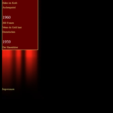
Hahn im Korb
Aschenputtel
1960
360 Frauen
Wenn du Geld hast
Dornröschen
1959
Der Hasenhüter
Impressum