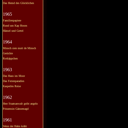
Das Hemd des Glücklichen
1965
Familienpapiere
Rund um Kap Hoorn
Hänsel und Gretel
1964
Minsch sien mutt de Minsch
Gerüchte
Rotkäppchen
1963
Das Haus im Moor
Das Ferienparadies
Kasperles Reise
1962
Herr Staatsanwalt geiht angeln
Prinzessin Gänsemagd
1961
Wenn der Hahn kräht