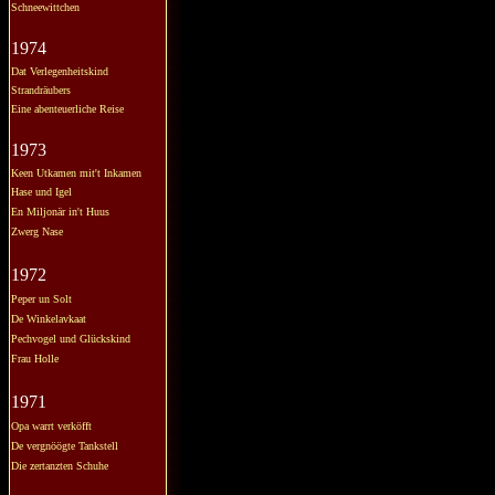
Schneewittchen
1974
Dat Verlegenheitskind
Strandräubers
Eine abenteuerliche Reise
1973
Keen Utkamen mit't Inkamen
Hase und Igel
En Miljonär in't Huus
Zwerg Nase
1972
Peper un Solt
De Winkelavkaat
Pechvogel und Glückskind
Frau Holle
1971
Opa warrt verköfft
De vergnöögte Tankstell
Die zertanzten Schuhe