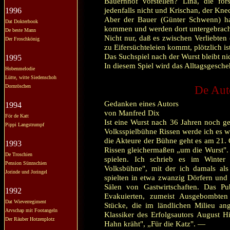
Bauernhof vorstellen? Lina, die f
jedenfalls nicht und Krischan, der Kne
1996
Aber der Bauer (Günter Schwenn) ha
Dat Dokterbook
kommen und werden dort untergebrach
De beste Mann
Nicht nur, daß es zwischen Verliebten
Der Froschkönig
zu Eifersüchteleien kommt, plötzlich i
Das Suchspiel nach der Wurst bleibt ni
1995
In diesem Spiel wird das Alltagsgesche
Hobenmelodie
Lütte, witte Siedenschoh
Dornröschen
De Auto
Gedanken eines Autors
1994
von Manfred Dix
För de Katt
Ist eine Wurst nach 36 Jahren noch g
Pippi Langstrumpf
Volksspielbühne Rissen werde ich es wi
die Akteure der Bühne geht es am 21. O
1993
Rissen gleichermaßen „um die Wurst". D
De Troschien
spielen. Ich schrieb es im Winte
Pension Sünnschien
Volksbühne", mit der ich damals als
Jorinde und Joringel
spielten in etwa zwanzig Dörfern und
Sälen von Gastwirtschaften. Das P
1992
Evakuierten, zumeist Ausgebombten
Dat Wieverregiment
Stücke, die im ländlichen Milieu ang
Arvschap mit Footangeln
Klassiker des Erfolgsautors August H
Der Räuber Hotzenplotz
Hahn kräht", „Für die Katz". —