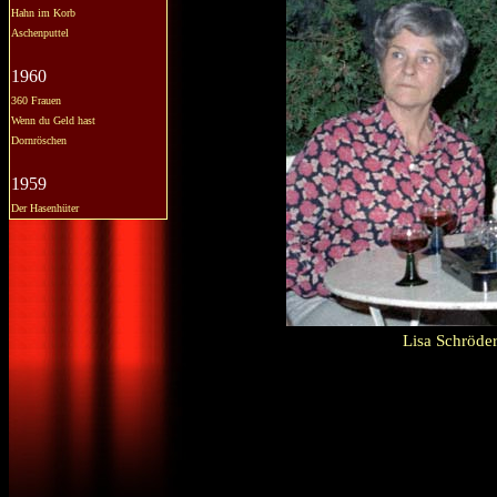
Hahn im Korb
Aschenputtel
1960
360 Frauen
Wenn du Geld hast
Dornröschen
1959
Der Hasenhüter
Lisa Schröder