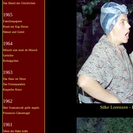
Das Hemd des Glücklichen
1965
Familienpapiere
Rund um Kap Hoorn
Hänsel und Gretel
1964
Minsch sien mutt de Minsch
Gerüchte
Rotkäppchen
1963
Das Haus im Moor
Das Ferienparadies
Kasperles Reise
1962
Silke Lorenzen -
Herr Staatsanwalt geiht angeln
Prinzessin Gänsemagd
1961
Wenn der Hahn kräht