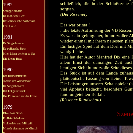
schließlich, die in der Schlußszene 
1982
sorgten.
Smuggelbröders
(Der Rissener)
De möblierte Herr
Das chinesische Zauberfass
Das war prima !
Frau Holle
...die letzte Aufführung der VB Rissen.
Es war ein gelungener, humorvoller A
1981
wieder einmal mit ihrem neuesten plat
De Singschooster
Ein lustiges Spiel auf dem Dorf mit M
De polietsche Buck
wenig Liebe.
Mien Mann de fohrt to See
Hier hat der Autor Manfred Dix eine 
Die kleine Hexe
allem Ernst der damaligen Zeit auch
heutigen Sicht humorvolle Seite dieses
1980
Das Stück ist auf dem Lande zuhaus
Dat Herrschaftskind
plattdeutsche Fassung von Heiner Tewes
Johann der Wunderbare
Die Leistungen unserer Schauspieler (a
De Singschooster
viel Applaus bedacht, besonders Gün
Dat Eckgrundstück
fand ungeteilten Beifall.
Die Prinzessin auf der Erbse
(Rissener Rundschau)
1979
Szene
Klaas hett Glück
Frollein Schalotte
Stokkerlok und Millipilli
Minsch sien mutt de Minsch