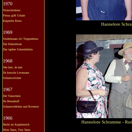
1970
Wunschträume
Petrus gifft Urlaub
Kasperles Reise
Hannelore Schram
1969
Sluderkraam in't Treppenhuus
Dat Dokterbook
Das tapfere Schneiderlein
1968
Wer hett, de hett
De keusche Levemann
Schneewittchen
1967
Der Trauschein
De Hexenhoff
Schneeweißchen und Rosenrot
1966
Hannelore Schramme - Rud
Hecht im Karpfenteich
Mine Tante, Tine Tante