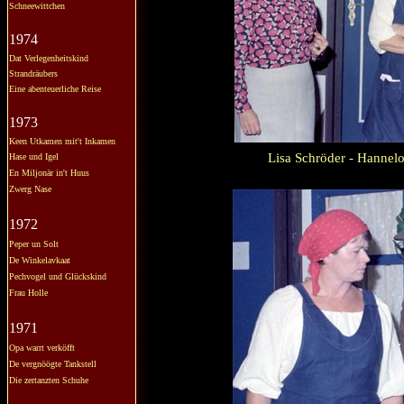
Schneewittchen
1974
Dat Verlegenheitskind
Strandräubers
Eine abenteuerliche Reise
1973
Keen Utkamen mit't Inkamen
Lisa Schröder - Hannel
Hase und Igel
En Miljonär in't Huus
Zwerg Nase
1972
Peper un Solt
De Winkelavkaat
Pechvogel und Glückskind
Frau Holle
1971
Opa warrt verköfft
De vergnöögte Tankstell
Die zertanzten Schuhe