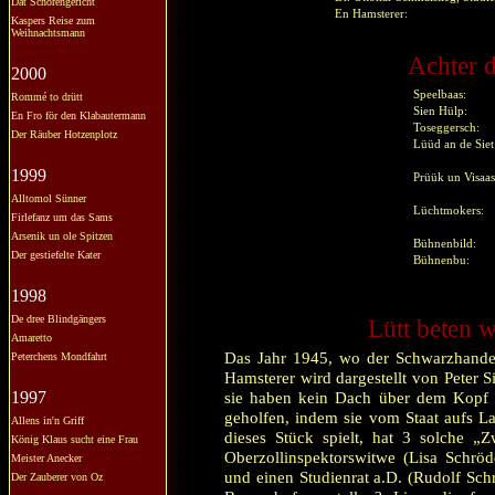
Dat Schörengericht
En Hamsterer:
Kaspers Reise zum
Weihnachtsmann
Achter d
2000
Speelbaas:
Rommé to drütt
Sien Hülp:
En Fro för den Klabautermann
Toseggersch:
Der Räuber Hotzenplotz
Lüüd an de Siet
1999
Prüük un Visaas
Alltomol Sünner
Lüchtmokers:
Firlefanz um das Sams
Arsenik un ole Spitzen
Bühnenbild:
Der gestiefelte Kater
Bühnenbu:
1998
De dree Blindgängers
Lütt beten w
Amaretto
Das Jahr 1945, wo der Schwarzhandel 
Peterchens Mondfahrt
Hamsterer wird dargestellt von Peter S
1997
sie haben kein Dach über dem Kopf 
geholfen, indem sie vom Staat aufs L
Allens in'n Griff
dieses Stück spielt, hat 3 solche „
König Klaus sucht eine Frau
Oberzollinspektorswitwe (Lisa Schröde
Meister Anecker
und einen Studienrat a.D. (Rudolf Sch
Der Zauberer von Oz