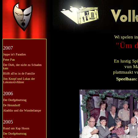
Wi spelen in
"Üm d
2007
Jeppe in't Paradies
Peter Pan
En lustig Sp
Der Dieb, der nicht zu Schaden
vun Ma
kam
plattmaakt v
Blifft all'ns in de Familie
Speelbaas:
Jim Knopf und Lukas der
Lokomotivführer
2006
Der Dorfgeburtstag
De Hexenhoff
Aladdin und die Wunderlampe
2005
Rund um Kap Hoorn
Der Dorfgeburtstag