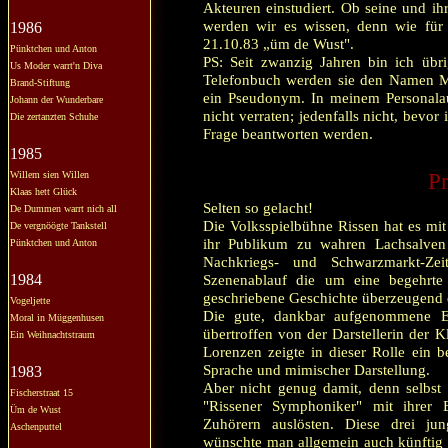
Akteuren einstudiert. Ob seine und i
werden wir es wissen, denn wie für 
1986
21.10.83 „üm de Wust".
Pünktchen und Anton
PS: Seit zwanzig Jahren bin ich üb
Us Moder warrt'n Diva
Telefonbuch werden sie den Namen Man
Brand-Stiftung
ein Pseudonym. In meinem Personalaus
Johann der Wunderbare
nicht verraten; jedenfalls nicht, bevor
Die zertanzten Schuhe
Frage beantworten werden.
1985
Willem sien Willen
Pr
Klaas hett Glück
Selten so gelacht!
De Dummen warrt nich all
Die Volksspielbühne Rissen hat es mi
De vergnöögte Tankstell
ihr Publikum zu wahren Lachsalven
Pünktchen und Anton
Nachkriegs- und Schwarzmarkt-Zei
1984
Szenenablauf die um eine begehrte
geschriebene Geschichte überzeugend d
Vogeljette
Die gute, dankbar aufgenommene En
Moral in Müggenhusen
übertroffen von der Darstellerin der K
Ein Weihnachtstraum
Lorenzen zeigte in dieser Rolle ein 
Sprache und mimischer Darstellung.
1983
Aber nicht genug damit, denn selbst 
Fischerstraat 15
"Rissener Symphoniker" mit ihrer B
Üm de Wust
Zuhörern auslösten. Diese drei j
Aschenputtel
wünschte man allgemein auch künftig 