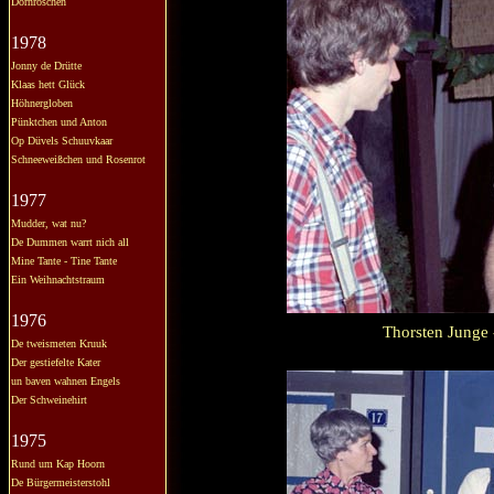
Dornröschen
1978
Jonny de Drütte
Klaas hett Glück
Höhnergloben
Pünktchen und Anton
Op Düvels Schuuvkaar
Schneeweißchen und Rosenrot
1977
Mudder, wat nu?
De Dummen warrt nich all
Mine Tante - Tine Tante
Ein Weihnachtstraum
1976
Thorsten Junge
De tweismeten Kruuk
Der gestiefelte Kater
un baven wahnen Engels
Der Schweinehirt
1975
Rund um Kap Hoorn
De Bürgermeisterstohl