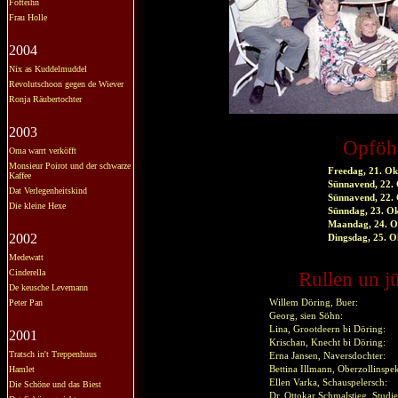
Fofteihn
Frau Holle
2004
Nix as Kuddelmuddel
Revolutschoon gegen de Wiever
Ronja Räubertochter
2003
Opföh
Oma warrt verköfft
Monsieur Poirot und der schwarze
Freedag, 21. O
Kaffee
Sünnavend, 22.
Dat Verlegenheitskind
Sünnavend, 22.
Die kleine Hexe
Sünndag, 23. O
Maandag, 24. 
2002
Dingsdag, 25. 
Medewatt
Cinderella
Rullen un j
De keusche Levemann
Peter Pan
Willem Döring, Buer:
Georg, sien Söhn:
Lina, Grootdeern bi Döring:
2001
Krischan, Knecht bi Döring:
Tratsch in't Treppenhuus
Erna Jansen, Naversdochter:
Hamlet
Bettina Illmann, Oberzollinspe
Ellen Varka, Schauspelersch:
Die Schöne und das Biest
Dr. Ottokar Schmalstieg, Studie