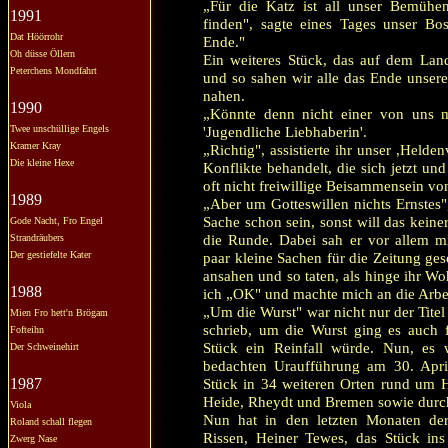
„Für die Katz ist all unser Bemühe
1991
finden", sagte eines Tages unser Bo
Dat Höörrohr
Ende."
Oh düsse Öllern
Ein weiteres Stück, das auf dem Land
Peterchens Mondfahrt
und so sahen wir alle das Ende unser
nahen.
1990
„Könnte denn nicht einer von uns m
Twee unschüllige Engels
'Jugendliche Liebhaberin'.
Kramer Kray
„Richtig", assistierte ihr unser ,Helde
Die kleine Hexe
Konflikte behandelt, die sich jetzt u
oft nicht freiwillige Beisammensein vo
1989
„Aber um Gotteswillen nichts Ernstes"
Sache schon sein, sonst will das keine
Gode Nacht, Fro Engel
die Runde. Dabei sah er vor allem mi
Strandräubers
Der gestiefelte Kater
paar kleine Sachen für die Zeitung ges
ansahen und so taten, als hinge ihr Wo
1988
ich „OK" und machte mich an die Arbei
„Um die Wurst" war nicht nur der Titel
Mien Fro hett'n Brögam
schrieb, um die Wurst ging es auch
Fofteihn
Stück ein Reinfall würde. Nun, es w
Der Schweinehirt
bedachten Uraufführung am 30. April 
1987
Stück in 34 weiteren Orten rund um 
Heide, Rheydt und Bremen sowie durch
Viola
Nun hat in den letzten Monaten der 
Roland schall flegen
Rissen, Heiner Tewes, das Stück ins
Zwerg Nase