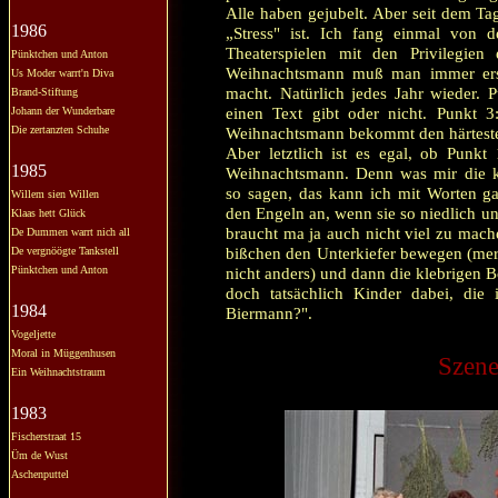
Alle haben gejubelt. Aber seit dem T
1986
„Stress" ist. Ich fang einmal von d
Theaterspielen mit den Privilegien
Pünktchen und Anton
Weihnachtsmann muß man immer erst
Us Moder warrt'n Diva
macht. Natürlich jedes Jahr wieder.
Brand-Stiftung
einen Text gibt oder nicht. Punkt 3
Johann der Wunderbare
Die zertanzten Schuhe
Weihnachtsmann bekommt den härteste
Aber letztlich ist es egal, ob Punk
1985
Weihnachtsmann. Denn was mir die k
so sagen, das kann ich mit Worten ga
Willem sien Willen
den Engeln an, wenn sie so niedlich u
Klaas hett Glück
braucht ma ja auch nicht viel zu mach
De Dummen warrt nich all
bißchen den Unterkiefer bewegen (mer
De vergnöögte Tankstell
Pünktchen und Anton
nicht anders) und dann die klebrigen 
doch tatsächlich Kinder dabei, die i
1984
Biermann?".
Vogeljette
Moral in Müggenhusen
Szene
Ein Weihnachtstraum
1983
Fischerstraat 15
Üm de Wust
Aschenputtel