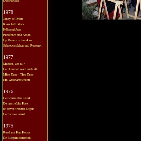
Dornröschen
1978
Jonny de Drütte
Klaas hett Glück
Höhnergloben
Pünktchen und Anton
Op Düvels Schuuvkaar
Schneeweißchen und Rosenrot
1977
Mudder, wat nu?
De Dummen warrt nich all
Mine Tante - Tine Tante
Ein Weihnachtstraum
1976
De tweismeten Kruuk
Der gestiefelte Kater
un baven wahnen Engels
Der Schweinehirt
1975
Rund um Kap Hoorn
De Bürgermeisterstohl