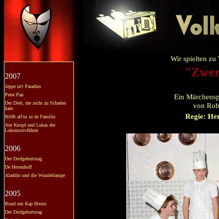
Wir spielten zu
"Zwer
2007
Jeppe in't Paradies
Peter Pan
Ein Märchenspi
Der Dieb, der nicht zu Schaden
von Rob
kam
Regie: He
Blifft all'ns in de Familie
Jim Knopf und Lukas der
Lokomotivführer
2006
Der Dorfgeburtstag
De Hexenhoff
Aladdin und die Wunderlampe
2005
Rund um Kap Hoorn
Der Dorfgeburtstag