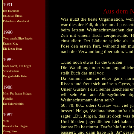
1991
Aus dem Nä
Dat Höörrohr
Oh düsse Öllern
Was nützt die beste Organisation, wenn
Peterchens Mondfahrt
war dies der Fall, doch einmal passier
beim letzten Weihnachtsmärchen der
1990
Zeh mit einem Tisch zerquetschte. F
Twee unschüllige Engels
einstudiert: Der Lädierte spielte als
Kramer Kray
Pose den ersten Part, während ein mut
Die kleine Hexe
nach der Verwandlung übernahm. Und al
1989
...und noch etwas für die Großen
Gode Nacht, Fro Engel
Die Wandlung: oder vom jugendlich
Strandräubers
stellt Euch das mal vor:
Der gestiefelte Kater
Da kommt man zu einer ganz norma
Rissen und freut sich auf sein Gyros,
1988
Unser Gustav Felst, seines Zeichens e
Mien Fro hett'n Brögam
will sein Amt aus Altersgründen ab
Fofteihn
Weihnachtsmann denn sein?
Der Schweinehirt
60, 70, 80... oder? Gustav war viel jün
besser! Helga, Weihnachtsmannfrau i
1987
sagte: „Du, Jürgen, das ist doch was f
Und für den jugendlichen Liebhaber b
Viola
kannst Du bestimmt. Darfst bloß nicht 
Roland schall flegen
Zwerg Nase
passiert, und dann habe ich "Ja" gesa