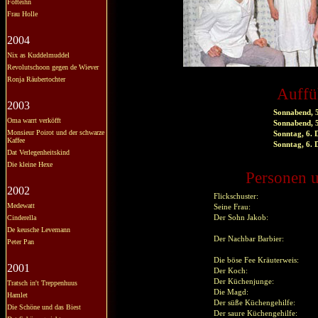
Fofteihn
Frau Holle
2004
Nix as Kuddelmuddel
Revolutschoon gegen de Wiever
Ronja Räubertochter
Auffü
2003
Sonnabend, 
Oma warrt verköfft
Sonnabend, 
Monsieur Poirot und der schwarze
Sonntag, 6.
Kaffee
Sonntag, 6.
Dat Verlegenheitskind
Die kleine Hexe
Personen u
2002
Flickschuster:
Medewatt
Seine Frau:
Cinderella
Der Sohn Jakob:
De keusche Levemann
Der Nachbar Barbier:
Peter Pan
Die böse Fee Kräuterweis:
2001
Der Koch:
Der Küchenjunge:
Tratsch in't Treppenhuus
Die Magd:
Hamlet
Der süße Küchengehilfe:
Die Schöne und das Biest
Der saure Küchengehilfe: