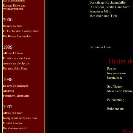
Dat Schörengericht
Der salzige Küchengehilfe:
Kaspers Reise zum
Die schöne, weiße Gans Mim
Weihnachtsmann
Prinzessin Mimi:
Menschen und Tiere:
2000
Rommé to drütt
En Fro för den Klabautermann
Der Räuber Hotzenplotz
1999
Fahrender Gesell:
Alltomol Sünner
Firlefanz um das Sams
Hinter d
Arsenik un ole Spitzen
Der gestiefelte Kater
Regie:
Regieassistenz:
Inspizienz:
1998
De dree Blindgängers
Souffleuse:
Amaretto
Maske und Frisure
Peterchens Mondfahrt
Beleuchtung:
1997
Bühnenbau:
Allens in'n Griff
König Klaus sucht eine Frau
Meister Anecker
Der Zauberer von Oz
Han