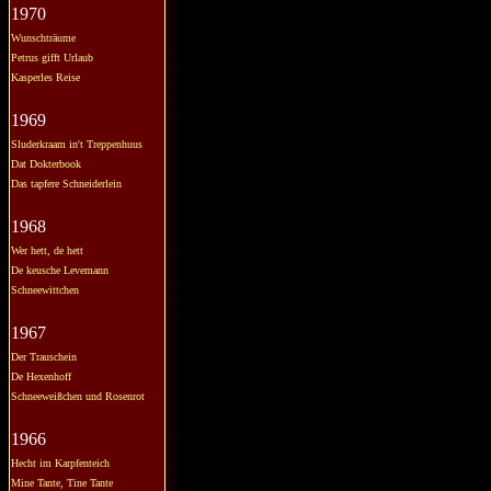
1970
Wunschträume
Petrus gifft Urlaub
Kasperles Reise
1969
Sluderkraam in't Treppenhuus
Dat Dokterbook
Das tapfere Schneiderlein
1968
Wer hett, de hett
De keusche Levemann
Schneewittchen
1967
Der Trauschein
De Hexenhoff
Schneeweißchen und Rosenrot
1966
Hecht im Karpfenteich
Mine Tante, Tine Tante