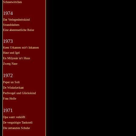
Schneewittchen
1974
Dat Verlegenheitskind
Strandräubers
Eine abenteuerliche Reise
1973
Keen Utkamen mit't Inkamen
Hase und Igel
En Miljonär in't Huus
Zwerg Nase
1972
Peper un Solt
De Winkelavkaat
Pechvogel und Glückskind
Frau Holle
1971
Opa warrt verköfft
De vergnöögte Tankstell
Die zertanzten Schuhe