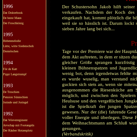
1996
Der Schustersohn Jakob hilft seine
verkaufen. Nachdem der Koch des 
Dat Dokterbook
eingekauft hat, kommt plötzlich die bö
De beste Mann
weil sie so hässlich ist. Darum lockt
Der Froschkönig
sieben Jahre lang bei sich...
1995
Hobenmelodie
Pr
Lütte, witte Siedenschoh
Tage vor der Premiere war der Hauptdar
Dornröschen
dem Akt auftreten, in dem er sitzen d
gleicher Größe sprangen kurzfristig
1994
kleinen Bühnenspatzen und Jugendlic
För de Katt
wenig bot, denn irgendetwas fehlte m
Pippi Langstrumpf
es wurde wuselig, man verstand nicht
guckten sich stets an, wenn sie mitei
1993
ausgenommen die Riesenküche am S
De Troschien
möglich, und zwischen den Spielern 
Pension Sünnschien
Heulsuse und den vergeßlichen Jungko
Jorinde und Joringel
ist die Spielkraft der jungen Spa
gewesen. Nur der (die) fahrende Gesel
1992
voller Energie und überlegen. Diese F
Dat Wieverregiment
dem Weihnachtsmann am Schluß wurde
Arvschap mit Footangeln
gesungen.
Der Räuber Hotzenplotz
(Verbandskritik)