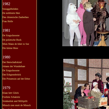
1982
Smuggelbröders
De möblierte Herr
Das chinesische Zauberfass
Frau Holle
1981
De Singschooster
De polietsche Buck
Mien Mann de fohrt to See
Die kleine Hexe
1980
Dat Herrschaftskind
Johann der Wunderbare
De Singschooster
Dat Eckgrundstück
Die Prinzessin auf der Erbse
1979
Klaas hett Glück
Frollein Schalotte
Stokkerlok und Millipilli
Minsch sien mutt de Minsch