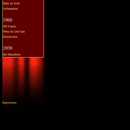
Hahn im Korb
Aschenputtel
1960
360 Frauen
Wenn du Geld hast
Dornröschen
1959
Der Hasenhüter
Impressum