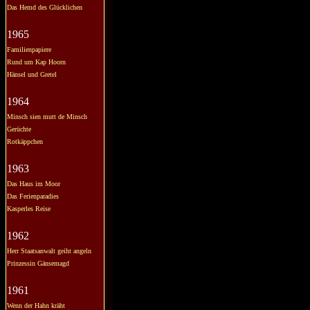
Das Hemd des Glücklichen
1965
Familienpapiere
Rund um Kap Hoorn
Hänsel und Gretel
1964
Minsch sien mutt de Minsch
Gerüchte
Rotkäppchen
1963
Das Haus im Moor
Das Ferienparadies
Kasperles Reise
1962
Herr Staatsanwalt geiht angeln
Prinzessin Gänsemagd
1961
Wenn der Hahn kräht