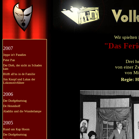
Wir spielten
"Das Feri
2007
Jeppe in't Paradies
Peter Pan
Drei h
Der Dieb, der nicht zu Schaden
von einer Zw
kam
von Mic
Blifft all'ns in de Familie
Regie: H
Jim Knopf und Lukas der
Lokomotivführer
2006
Der Dorfgeburtstag
De Hexenhoff
Aladdin und die Wunderlampe
2005
Rund um Kap Hoorn
Der Dorfgeburtstag