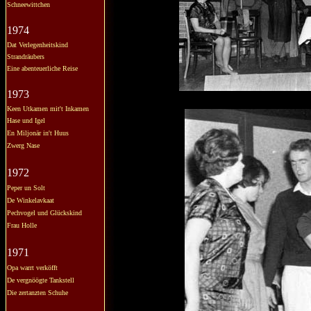
Schneewittchen
1974
Dat Verlegenheitskind
Strandräubers
Eine abenteuerliche Reise
1973
Keen Utkamen mit't Inkamen
Hase und Igel
En Miljonär in't Huus
Zwerg Nase
1972
Peper un Solt
De Winkelavkaat
Pechvogel und Glückskind
Frau Holle
1971
Opa warrt verköfft
De vergnöögte Tankstell
Die zertanzten Schuhe