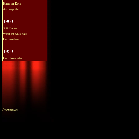
Hahn im Korb
Aschenputtel
1960
360 Frauen
Wenn du Geld hast
Dornröschen
1959
Der Hasenhüter
Impressum