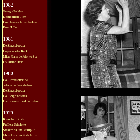
1982
Smuggelbröders
De möblierte Herr
Das chinesische Zauberfass
Frau Holle
1981
De Singschooster
De polietsche Buck
Mien Mann de fohrt to See
Die kleine Hexe
1980
Dat Herrschaftskind
Johann der Wunderbare
De Singschooster
Dat Eckgrundstück
Die Prinzessin auf der Erbse
1979
Klaas hett Glück
Frollein Schalotte
Stokkerlok und Millipilli
Minsch sien mutt de Minsch