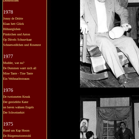
Dornröschen
1978
Jonny de Drütte
Klaas hett Glück
Höhnergloben
Pünktchen und Anton
Op Düvels Schuuvkaar
Schneeweißchen und Rosenrot
1977
Mudder, wat nu?
De Dummen warrt nich all
Mine Tante - Tine Tante
Ein Weihnachtstraum
1976
De tweismeten Kruuk
Der gestiefelte Kater
un baven wahnen Engels
Der Schweinehirt
1975
Rund um Kap Hoorn
De Bürgermeisterstohl