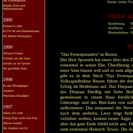
Dat Schörengericht
Natalie, beider Toc
Kaspers Reise zum
Weihnachtsmann
Hinter d
2000
Spielleitung:
H
Rommé to drütt
Souffleuse:
G
En Fro för den Klabautermann
Maskenbildner:
F
Der Räuber Hotzenplotz
Pr
1999
Alltomol Sünner
"Das Ferienparadies" in Rissen
Firlefanz um das Sams
Der Herr Sponselt hat einen über den D
Arsenik un ole Spitzen
erstenmal in seiner Ehe. Überflüssig,
Der gestiefelte Kater
einer Vase blasen will und so zum all
gibt es in dem Stück "Das Ferienpa
1998
Volksspielbühne Rissen führte die dr
Erfolg im Heidehaus auf. Das Ehepaar 
De dree Blindgängers
Amaretto
das Ehepaar Dreißig mit Sohn Bob 
Peterchens Mondfahrt
gemeinsam in einem Haus friedlich
Güterzüge und das Bim-bam von nah
1997
aufkommen. Das strapaziert die Nerve
nach dem anderen. Lissy trägt flei
Allens in'n Griff
verloben wollen, kommt neuer Ärger a
König Klaus sucht eine Frau
aber das gute Ende bleibt nicht aus. D
Meister Anecker
Der Zauberer von Oz
zum erstenmal Heinrich Tewes. Die Auf