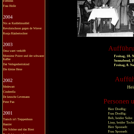
Fofteihn
Frau Holle
2004
Nix as Kuddelmuddel
Revolutschoon gegen de Wiever
Ronja Räubertochter
2003
Aufführu
Oma warrt verköfft
Monsieur Poirot und der schwarze
Freitag, 18.
Kaffee
Sonnabend, 1
Dat Verlegenheitskind
Freitag, 8. 
Die kleine Hexe
Auffüh
2002
Hei
Medewatt
Cinderella
De keusche Levemann
Personen u
Peter Pan
Herr Dreißig:
2001
Frau Dreißig:
Bob, beider Sohn:
Tratsch in't Treppenhuus
Lissy, beider Tocht
Hamlet
Herr Sponselt:
Die Schöne und das Biest
Frau Sponselt: