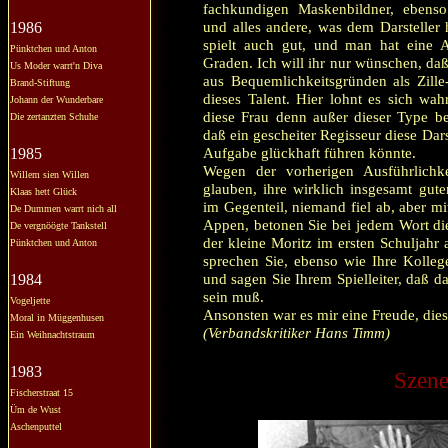
fachkundigen Maskenbildner, ebenso
und alles andere, was dem Darsteller h
1986
spielt auch gut, und man hat eine A
Pünktchen und Anton
Graden. Ich will ihr nur wünschen, daß 
Us Moder warrt'n Diva
aus Bequemlichkeitsgründen als Zille
Brand-Stiftung
dieses Talent. Hier lohnt es sich wa
Johann der Wunderbare
diese Frau denn außer dieser Type be
Die zertanzten Schuhe
daß ein gescheiter Regisseur diese Dars
Aufgabe glückhaft führen könnte.
1985
Wegen der vorherigen Ausführlichke
Willem sien Willen
glauben, ihre wirklich insgesamt gute
Klaas hett Glück
im Gegenteil, niemand fiel ab, aber m
De Dummen warrt nich all
Appen, betonen Sie bei jedem Wort die 
De vergnöögte Tankstell
der kleine Moritz im ersten Schuljahr a
Pünktchen und Anton
sprechen Sie, ebenso wie Ihre Kolleg
und sagen Sie Ihrem Spielleiter, daß d
1984
sein muß.
Vogeljette
Ansonsten war es mir eine Freude, d
Moral in Müggenhusen
(Verbandskritiker Hans Timm)
Ein Weihnachtstraum
1983
Szene
Fischerstraat 15
Üm de Wust
Aschenputtel