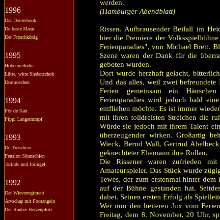
werden.
1996
(Hamburger Abendblatt)
Dat Dokterbook
Rissen. Aufbrausender Beifall im Hei
De beste Mann
hier die Premiere der Volksspielbühne
Der Froschkönig
Ferienparadies", von Michael Brett. B
1995
Szene waren der Dank für die überra
geboten wurden.
Hobenmelodie
Dort wurde herzhaft gelacht, bitterlic
Lütte, witte Siedenschoh
Und das alles, weil zwei befreundete 
Dornröschen
Ferien gemeinsam ein Häusche
Ferienparadies wird jedoch bald eine
1994
entfliehen möchte. Es ist immer wieder
För de Katt
mit ihren tolldreisten Streichen die r
Pippi Langstrumpf
Würde sie jedoch mit ihrem Talent ei
überzeugender wirken. Großartig be
1993
Wieck, Bernd Wall, Gertrud Abelbeck
De Troschien
geknechteter Ehemann ihre Rollen.
Pension Sünnschien
Die Rissener waren zufrieden mit 
Jorinde und Joringel
Amateurspieler. Das Stück wurde zügig 
Tewes, der zum erstenmal hinter dem R
1992
auf der Bühne gestanden hat. Seitdem
Dat Wieverregiment
dabei. Seinen ersten Erfolg als Spielleit
Arvschap mit Footangeln
Wer nun den heiteren Jux vom Ferie
Der Räuber Hotzenplotz
Freitag, dem 8. November, 20 Uhr, spi