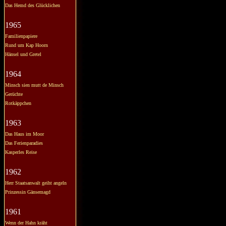
Das Hemd des Glücklichen
1965
Familienpapiere
Rund um Kap Hoorn
Hänsel und Gretel
1964
Minsch sien mutt de Minsch
Gerüchte
Rotkäppchen
1963
Das Haus im Moor
Das Ferienparadies
Kasperles Reise
1962
Herr Staatsanwalt geiht angeln
Prinzessin Gänsemagd
1961
Wenn der Hahn kräht