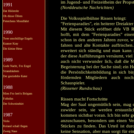
im Jugend- und Freizeitheim der Props
1991
(Norddeutsche Nachrichten)
Dat Höörrohr
Oh düsse Öllern
Die Volksspielbühne Rissen bringt:
Peterchens Mondfahrt
"Ferienparadies", ein heiterer Dreiakte
Mit diesem Stück eröffnet dife VB R
1990
hofft, mit dem "Ferienparadies" eine
Twee unschüllige Engels
schon in den anderen Jahren zuvor, 
Kramer Kray
fahren und alte Kontakte auffrische
Die kleine Hexe
erweitert sich ständig und man kann z
der diese Aufführungen versäumt, viel 
1989
auch nicht verwunder lich, daß die M
Begeisterung bei der Sache sind; ein 
Gode Nacht, Fro Engel
Strandräubers
die Persönlichkeitsbildung in sich b
Der gestiefelte Kater
fördernden Mitgliedern auch noch
Schauspieler.
1988
(Rissener Rundschau)
Mien Fro hett'n Brögam
Rissen macht Fortschritte
Fofteihn
Mag der Saal ungemütlich sein, mag d
Der Schweinehirt
zuwider sein, sie werden erstaunli
1987
kommen sichtbar voran. Ich bin sehr g
anzuschauen, besonders um einen Ver
Viola
Stückes zu finden. Das Urteil ist dur
Roland schall flegen
keine Sensation, aber man sorgt für ei
Zwerg Nase