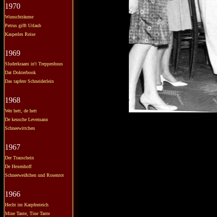
1970
Wunschträume
Petrus gifft Urlaub
Kasperles Reise
1969
Sluderkraam in't Treppenhuus
Dat Dokterbook
Das tapfere Schneiderlein
1968
Wer hett, de hett
De keusche Levemann
Schneewittchen
1967
Der Trauschein
De Hexenhoff
Schneeweißchen und Rosenrot
1966
Hecht im Karpfenteich
Mine Tante, Tine Tante