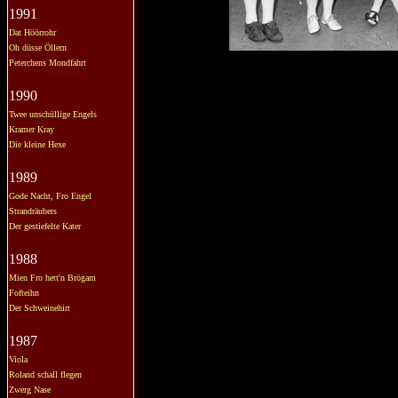
1991
Dat Höörrohr
Oh düsse Öllern
Peterchens Mondfahrt
1990
Twee unschüllige Engels
Kramer Kray
Die kleine Hexe
1989
Gode Nacht, Fro Engel
Strandräubers
Der gestiefelte Kater
1988
Mien Fro hett'n Brögam
Fofteihn
Der Schweinehirt
1987
Viola
Roland schall flegen
Zwerg Nase