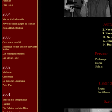
Fofteihn
Frau Holle
2004
Nix as Kuddelmuddel
Auff
Revolutschoon gegen de Wiever
Ronja Räubertochter
2. Nov
9. Nov
2003
16. No
1. Dez
Oma warrt verköfft
14. De
Monsieur Poirot und der schwarze
Kaffee
Personen u
Dat Verlegenheitskind
Die kleine Hexe
Pechvogel:
König:
2002
Soldat:
...
Medewatt
Cinderella
De keusche Levemann
Hinter d
Peter Pan
Regie:
Souffleuse:
2001
Tratsch in't Treppenhuus
Szen
Hamlet
Die Schöne und das Biest