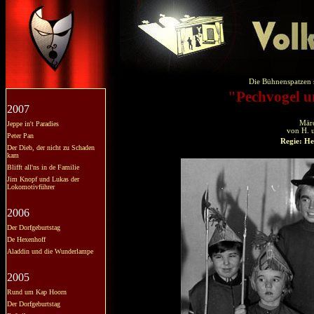
Die Bühnenspatzen s
"Pechvogel u
2007
Märc
Jeppe in't Paradies
von H. u
Peter Pan
Regie: He
Der Dieb, der nicht zu Schaden
kam
Blifft all'ns in de Familie
Jim Knopf und Lukas der
Lokomotivführer
2006
Der Dorfgeburtstag
De Hexenhoff
Aladdin und die Wunderlampe
2005
Rund um Kap Hoorn
Der Dorfgeburtstag