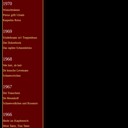
1970
Wunschträume
Petrus gifft Urlaub
Kasperles Reise
1969
Sluderkraam in't Treppenhuus
Dat Dokterbook
Das tapfere Schneiderlein
1968
Wer hett, de hett
De keusche Levemann
Schneewittchen
1967
Der Trauschein
De Hexenhoff
Schneeweißchen und Rosenrot
1966
Hecht im Karpfenteich
Mine Tante, Tine Tante