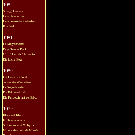
1982
Smuggelbröders
De möblierte Herr
Das chinesische Zauberfass
Frau Holle
1981
De Singschooster
De polietsche Buck
Mien Mann de fohrt to See
Die kleine Hexe
1980
Dat Herrschaftskind
Johann der Wunderbare
De Singschooster
Dat Eckgrundstück
Die Prinzessin auf der Erbse
1979
Klaas hett Glück
Frollein Schalotte
Stokkerlok und Millipilli
Minsch sien mutt de Minsch