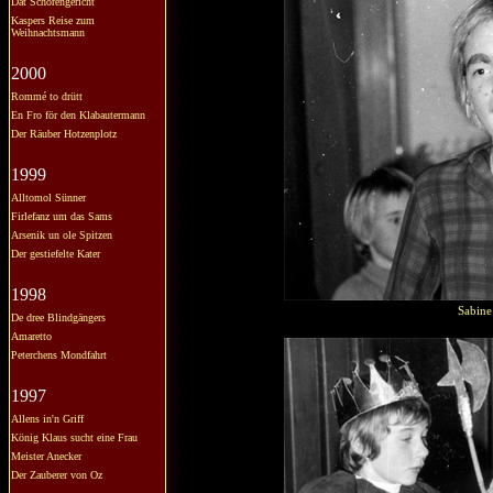
Dat Schörengericht
Kaspers Reise zum
Weihnachtsmann
2000
Rommé to drütt
En Fro för den Klabautermann
Der Räuber Hotzenplotz
1999
Alltomol Sünner
Firlefanz um das Sams
Arsenik un ole Spitzen
Der gestiefelte Kater
1998
Sabine
De dree Blindgängers
Amaretto
Peterchens Mondfahrt
1997
Allens in'n Griff
König Klaus sucht eine Frau
Meister Anecker
Der Zauberer von Oz