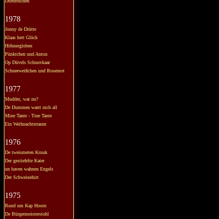
Dornröschen
1978
Jonny de Drütte
Klaas hett Glück
Höhnergloben
Pünktchen und Anton
Op Düvels Schuuvkaar
Schneeweißchen und Rosenrot
1977
Mudder, wat nu?
De Dummen warrt nich all
Mine Tante - Tine Tante
Ein Weihnachtstraum
1976
De tweismeten Kruuk
Der gestiefelte Kater
un baven wahnen Engels
Der Schweinehirt
1975
Rund um Kap Hoorn
De Bürgermeisterstohl