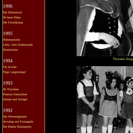
1996
Dat Dokterbook
De beste Mann
Der Froschkönig
1995
Hobenmelodie
Lütte, witte Siedenschoh
Dornröschen
Thorsten Jung
1994
För de Katt
Pippi Langstrumpf
1993
De Troschien
Pension Sünnschien
Jorinde und Joringel
1992
Dat Wieverregiment
Arvschap mit Footangeln
Der Räuber Hotzenplotz