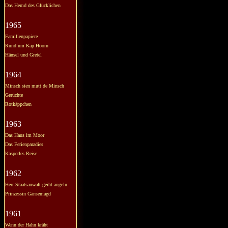
Das Hemd des Glücklichen
1965
Familienpapiere
Rund um Kap Hoorn
Hänsel und Gretel
1964
Minsch sien mutt de Minsch
Gerüchte
Rotkäppchen
1963
Das Haus im Moor
Das Ferienparadies
Kasperles Reise
1962
Herr Staatsanwalt geiht angeln
Prinzessin Gänsemagd
1961
Wenn der Hahn kräht