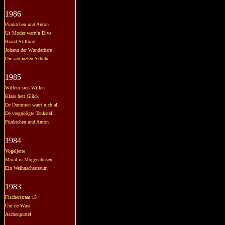
1986
Pünktchen und Anton
Us Moder warrt'n Diva
Brand-Stiftung
Johann der Wunderbare
Die zertanzten Schuhe
1985
Willem sien Willen
Klaas hett Glück
De Dummen warrt nich all
De vergnöögte Tankstell
Pünktchen und Anton
1984
Vogeljette
Moral in Müggenhusen
Ein Weihnachtstraum
1983
Fischerstraat 15
Üm de Wust
Aschenputtel