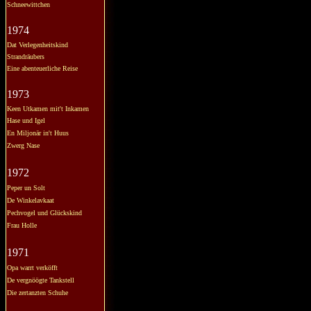
Schneewittchen
1974
Dat Verlegenheitskind
Strandräubers
Eine abenteuerliche Reise
1973
Keen Utkamen mit't Inkamen
Hase und Igel
En Miljonär in't Huus
Zwerg Nase
1972
Peper un Solt
De Winkelavkaat
Pechvogel und Glückskind
Frau Holle
1971
Opa warrt verköfft
De vergnöögte Tankstell
Die zertanzten Schuhe