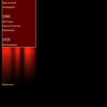
Hahn im Korb
Aschenputtel
1960
360 Frauen
Wenn du Geld hast
Dornröschen
1959
Der Hasenhüter
Impressum