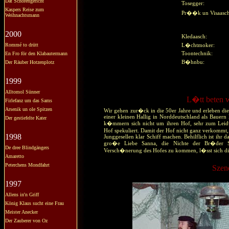
Dat Schörengericht
Tosegger:
Kaspers Reise zum
Pr��k un Visaas
Weihnachtsmann
2000
Kledaasch:
Rommé to drütt
L�chtmoker:
En Fro för den Klabautermann
Toontechnik:
Der Räuber Hotzenplotz
B�hnbu:
1999
Alltomol Sünner
L�tt beten w
Firlefanz um das Sams
Arsenik un ole Spitzen
Wir gehen zur�ck in die 50er Jahre und erleben die
einer kleinen Hallig in Norddeutschland als Bauern 
Der gestiefelte Kater
k�mmern sich nicht um ihren Hof, sehr zum Leidwe
Hof spekuliert. Damit der Hof nicht ganz verkommt, 
1998
Junggesellen klar Schiff machen. Behilflich ist ihr
gro�e Liebe Sanna, die Nichte der Br�der 
De dree Blindgängers
Versch�nerung des Hofes zu kommen, l�sst sich die r
Amaretto
Peterchens Mondfahrt
Szen
1997
Allens in'n Griff
König Klaus sucht eine Frau
Meister Anecker
Der Zauberer von Oz