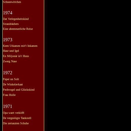
Schneewittchen
1974
Dat Verlegenheitskind
Strandräubers
Eine abenteuerliche Reise
1973
Keen Utkamen mit't Inkamen
Hase und Igel
En Miljonär in't Huus
Zwerg Nase
1972
Peper un Solt
De Winkelavkaat
Pechvogel und Glückskind
Frau Holle
1971
Opa warrt verköfft
De vergnöögte Tankstell
Die zertanzten Schuhe