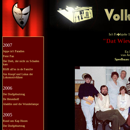
In't Fr�hjohr 1
"Dat Wiev
2007
Jeppe in't Paradies
En 
vun A
Peter Pan
Speelbaas:
Der Dieb, der nicht zu Schaden
kam
Blifft all'ns in de Familie
Jim Knopf und Lukas der
Lokomotivführer
2006
Der Dorfgeburtstag
De Hexenhoff
Aladdin und die Wunderlampe
2005
Rund um Kap Hoorn
Der Dorfgeburtstag