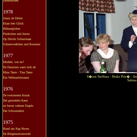
Dornröschen
1978
Jonny de Drütte
Klaas hett Glück
Höhnergloben
Pünktchen und Anton
Op Düvels Schuuvkaar
Schneeweißchen und Rosenrot
1977
Mudder, wat nu?
De Dummen warrt nich all
Mine Tante - Tine Tante
S�ren Steffens - Heike Prie� - A
Ein Weihnachtstraum
Sabine
1976
De tweismeten Kruuk
Der gestiefelte Kater
un baven wahnen Engels
Der Schweinehirt
1975
Rund um Kap Hoorn
De Bürgermeisterstohl