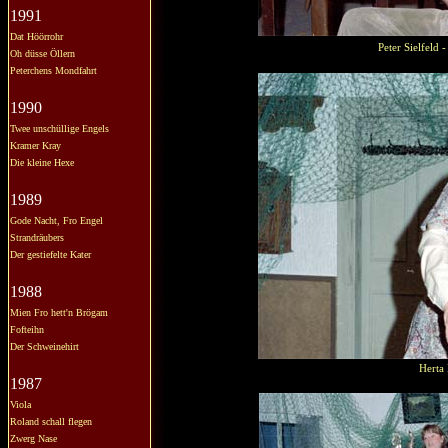
1991
Dat Höörrohr
Peter Sielfeld
Oh düsse Öllern
Peterchens Mondfahrt
1990
Twee unschüllige Engels
Kramer Kray
Die kleine Hexe
1989
Gode Nacht, Fro Engel
Strandräubers
Der gestiefelte Kater
1988
Mien Fro hett'n Brögam
Fofteihn
Der Schweinehirt
Herta
1987
Viola
Roland schall flegen
Zwerg Nase