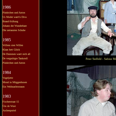
1986
Pünktchen und Anton
Us Moder warrt'n Diva
Brand-Stiftung
Johann der Wunderbare
Die zertanzten Schuhe
1985
Willem sien Willen
Klaas hett Glück
De Dummen warrt nich all
De vergnöögte Tankstell
Peter Sielfeld - Sabine
Pünktchen und Anton
1984
Vogeljette
Moral in Müggenhusen
Ein Weihnachtstraum
1983
Fischerstraat 15
Üm de Wust
Aschenputtel