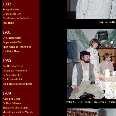
1982
Smuggelbröders
De möblierte Herr
Das chinesische Zauberfass
S�ren Steffe
Frau Holle
1981
De Singschooster
De polietsche Buck
Mien Mann de fohrt to See
Die kleine Hexe
1980
Dat Herrschaftskind
Johann der Wunderbare
De Singschooster
Dat Eckgrundstück
Die Prinzessin auf der Erbse
1979
Klaas hett Glück
Peter Sielfeld - Sabine Mutschink - S�r
Frollein Schalotte
Stokkerlok und Millipilli
Minsch sien mutt de Minsch