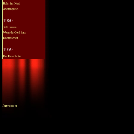
Hahn im Korb
Aschenputtel
1960
360 Frauen
Wenn du Geld hast
Dornröschen
1959
Der Hasenhüter
Impressum