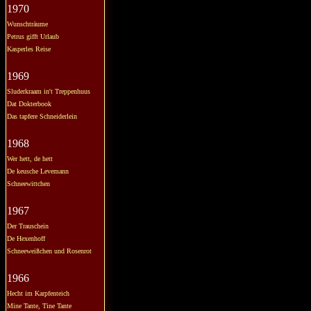
1970
Wunschträume
Petrus gifft Urlaub
Kasperles Reise
1969
Sluderkraam in't Treppenhuus
Dat Dokterbook
Das tapfere Schneiderlein
1968
Wer hett, de hett
De keusche Levemann
Schneewittchen
1967
Der Trauschein
De Hexenhoff
Schneeweißchen und Rosenrot
1966
Hecht im Karpfenteich
Mine Tante, Tine Tante