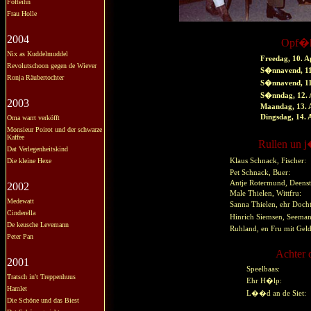
Fofteihn
Frau Holle
2004
Opf�h
Nix as Kuddelmuddel
Freedag, 10. 
Revolutschoon gegen de Wiever
S�nnavend, 11
Ronja Räubertochter
S�nnavend, 11
S�nndag, 12. 
2003
Maandag, 13. 
Dingsdag, 14.
Oma warrt verköfft
Monsieur Poirot und der schwarze
Kaffee
Rullen un j
Dat Verlegenheitskind
Die kleine Hexe
Klaus Schnack, Fischer:
Pet Schnack, Buer:
Antje Rotermund, Deen
2002
Male Thielen, Wittfru:
Medewatt
Sanna Thielen, ehr Docht
Cinderella
Hinrich Siemsen, Seeman
De keusche Levemann
Ruhland, en Fru mit Geld
Peter Pan
Achter 
2001
Speelbaas:
Tratsch in't Treppenhuus
Ehr H�lp:
Hamlet
L��d an de Siet:
Die Schöne und das Biest