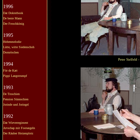
1996
Dat Dokterbook
De beste Mann
Der Froschkönig
1995
Hobenmelodie
Lütte, witte Siedenschoh
Dornröschen
Peter Sielfeld
1994
För de Katt
Pippi Langstrumpf
1993
De Troschien
Pension Sünnschien
Jorinde und Joringel
1992
Dat Wieverregiment
Arvschap mit Footangeln
Der Räuber Hotzenplotz