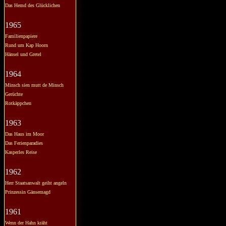
Das Hemd des Glücklichen
1965
Familienpapiere
Rund um Kap Hoorn
Hänsel und Gretel
1964
Minsch sien mutt de Minsch
Gerüchte
Rotkäppchen
1963
Das Haus im Moor
Das Ferienparadies
Kasperles Reise
1962
Herr Staatsanwalt geiht angeln
Prinzessin Gänsemagd
1961
Wenn der Hahn kräht