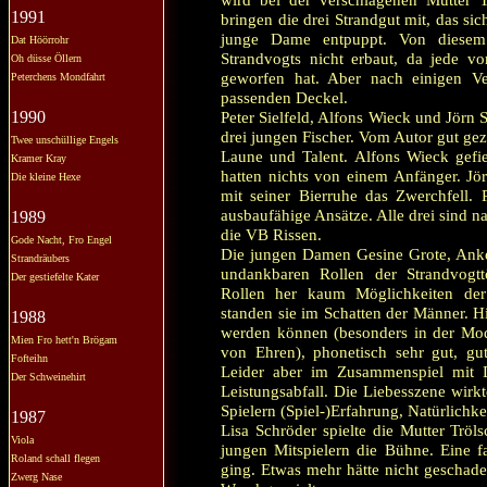
1991
bringen die drei Strandgut mit, das si
junge Dame entpuppt. Von diesem 
Dat Höörrohr
Strandvogts nicht erbaut, da jede v
Oh düsse Öllern
geworfen hat. Aber nach einigen Ve
Peterchens Mondfahrt
passenden Deckel.
1990
Peter Sielfeld, Alfons Wieck und Jörn 
drei jungen Fischer. Vom Autor gut gez
Twee unschüllige Engels
Laune und Talent. Alfons Wieck gefi
Kramer Kray
hatten nichts von einem Anfänger. Jör
Die kleine Hexe
mit seiner Bierruhe das Zwerchfell. P
ausbaufähige Ansätze. Alle drei sind 
1989
die VB Rissen.
Gode Nacht, Fro Engel
Die jungen Damen Gesine Grote, Anke
Strandräubers
undankbaren Rollen der Strandvogt
Der gestiefelte Kater
Rollen her kaum Möglichkeiten der 
standen sie im Schatten der Männer. H
1988
werden können (besonders in der Modu
Mien Fro hett'n Brögam
von Ehren), phonetisch sehr gut, gu
Fofteihn
Leider aber im Zusammenspiel mit Di
Der Schweinehirt
Leistungsabfall. Die Liebesszene wirkt
Spielern (Spiel-)Erfahrung, Natürlichke
1987
Lisa Schröder spielte die Mutter Tröl
Viola
jungen Mitspielern die Bühne. Eine fa
Roland schall flegen
ging. Etwas mehr hätte nicht geschadet
Zwerg Nase