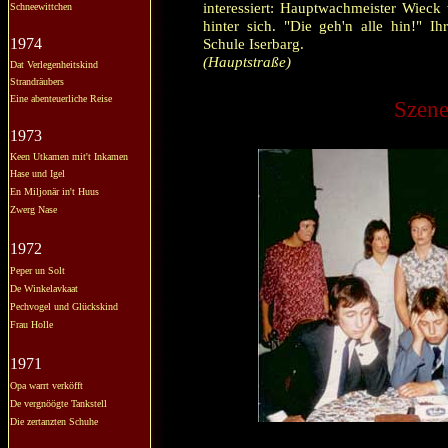
interessiert: Hauptwachmeister Wieck 
Schneewittchen
hinter sich. "Die geh'n alle hin!" Ih
1974
Schule Iserbarg.
(Hauptstraße)
Dat Verlegenheitskind
Strandräubers
Eine abenteuerliche Reise
Szene
1973
Keen Utkamen mit't Inkamen
Hase und Igel
En Miljonär in't Huus
Zwerg Nase
1972
Peper un Solt
De Winkelavkaat
Pechvogel und Glückskind
Frau Holle
1971
Opa warrt verköfft
De vergnöögte Tankstell
Die zertanzten Schuhe