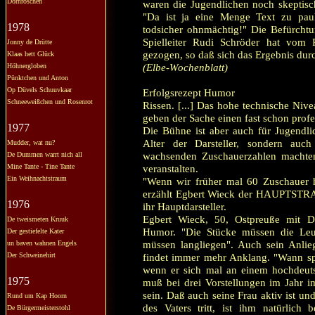
Dornröschen
waren die Jugendlichen noch skeptis
"Da ist ja eine Menge Text zu pa
1978
todsicher ohnmächtig!" Die Befürcht
Spielleiter Rudi Schröder hat vom R
Jonny de Drütte
gezogen, so daß sich das Ergebnis durc
Klaas hett Glück
(Elbe-Wochenblatt)
Höhnergloben
Pünktchen und Anton
Op Düvels Schuuvkaar
Erfolgsrezept Humor
Schneeweißchen und Rosenrot
Rissen. [...] Das hohe technische Nive
geben der Sache einen fast schon profe
1977
Die Bühne ist aber auch für Jugendlic
Alter der Darsteller, sondern au
Mudder, wat nu?
wachsenden Zuschauerzahlen machten
De Dummen warrt nich all
Mine Tante - Tine Tante
veranstalten.
Ein Weihnachtstraum
"Wenn wir früher mal 60 Zuschauer h
erzählt Egbert Wieck der HAUPTSTRASS
1976
ihr Hauptdarsteller.
Egbert Wieck, 50, Ostpreuße mit Da
De tweismeten Kruuk
Humor. "Die Stücke müssen die Leut
Der gestiefelte Kater
müssen langliegen". Auch sein Anlieg
un baven wahnen Engels
Der Schweinehirt
findet immer mehr Anklang. "Wann spee
wenn er sich mal an einem hochdeuts
1975
muß bei drei Vorstellungen im Jahr i
sein. Daß auch seine Frau aktiv ist un
Rund um Kap Hoorn
des Vaters tritt, ist ihm natürlich
De Bürgermeisterstohl