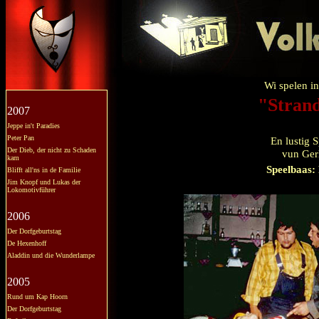
Wi spelen in
"Stran
2007
Jeppe in't Paradies
Peter Pan
En lustig S
Der Dieb, der nicht zu Schaden
vun Ger
kam
Speelbaas:
Blifft all'ns in de Familie
Jim Knopf und Lukas der
Lokomotivführer
2006
Der Dorfgeburtstag
De Hexenhoff
Aladdin und die Wunderlampe
2005
Rund um Kap Hoorn
Der Dorfgeburtstag