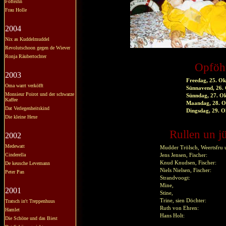
Fofteihn
Frau Holle
2004
Nix as Kuddelmuddel
Revolutschoon gegen de Wiever
Ronja Räubertochter
Opföh
2003
Freedag, 25. O
Oma warrt verköfft
Sünnavend, 26.
Monsieur Poirot und der schwarze
Sünndag, 27. O
Kaffee
Maandag, 28. 
Dat Verlegenheitskind
Dingsdag, 29. 
Die kleine Hexe
Rullen un j
2002
Medewatt
Mudder Trölsch, Weertsfr
Cinderella
Jens Jensen, Fischer:
Knud Knudsen, Fischer:
De keusche Levemann
Niels Nielsen, Fischer:
Peter Pan
Strandvoogt:
Mine,
2001
Stine,
Trine, sien Döchter:
Tratsch in't Treppenhuus
Ruth von Ehren:
Hamlet
Hans Holt:
Die Schöne und das Biest