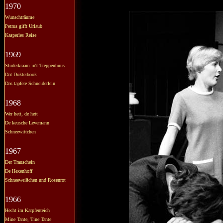
1970
Wunschträume
Petrus gifft Urlaub
Kasperles Reise
1969
Sluderkraam in't Treppenhuus
Dat Dokterbook
Das tapfere Schneiderlein
1968
Wer hett, de hett
De keusche Levemann
Schneewittchen
1967
Der Trauschein
De Hexenhoff
Schneeweißchen und Rosenrot
1966
Hecht im Karpfenteich
Mine Tante, Tine Tante