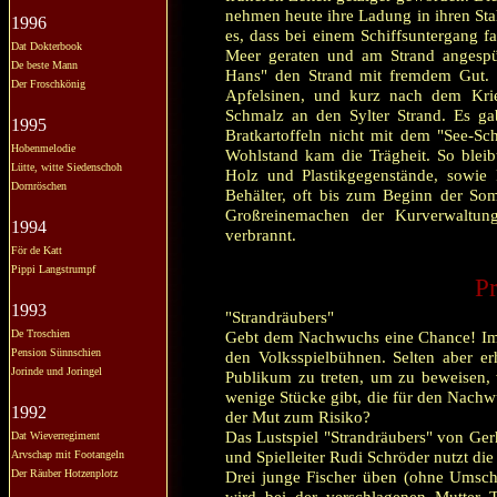
nehmen heute ihre Ladung in ihren Sta
1996
es, dass bei einem Schiffsuntergang f
Dat Dokterbook
Meer geraten und am Strand angespül
De beste Mann
Hans" den Strand mit fremdem Gut. V
Der Froschkönig
Apfelsinen, und kurz nach dem Kr
Schmalz an den Sylter Strand. Es gab
1995
Bratkartoffeln nicht mit dem "See-S
Hobenmelodie
Wohlstand kam die Trägheit. So bleib
Lütte, witte Siedenschoh
Holz und Plastikgegenstände, sowie 
Dornröschen
Behälter, oft bis zum Beginn der So
Großreinemachen der Kurverwaltun
1994
verbrannt.
För de Katt
Pippi Langstrumpf
Pr
1993
"Strandräubers"
De Troschien
Gebt dem Nachwuchs eine Chance! Imm
Pension Sünnschien
den Volksspielbühnen. Selten aber er
Jorinde und Joringel
Publikum zu treten, um zu beweisen, 
wenige Stücke gibt, die für den Nachw
1992
der Mut zum Risiko?
Das Lustspiel "Strandräubers" von Ger
Dat Wieverregiment
und Spielleiter Rudi Schröder nutzt die
Arvschap mit Footangeln
Der Räuber Hotzenplotz
Drei junge Fischer üben (ohne Umschu
wird bei der verschlagenen Mutter T