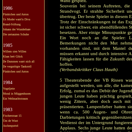
Wand gespielt.
Souverän bei seinem Auftreten, die
1986
Strandvogt. Er strahlte Sicherheit u
Pünktchen und Anton
übertrug. Der beste Spieler in diesem 
Us Moder warrt'n Diva
Trotz der Einschränkungen ist das Ex
Brand-Stiftung
ist sicher schwer, ein abendfüllendes 
Johann der Wunderbare
besetzen. Aber einige Minuspunkte ge
Die zertanzten Schuhe
Ein Wort noch an die Spieler: La
Bemerkungen nicht den Mut nehmen
1985
vorhanden sind, mit dem Mantel d
Willem sien Willen
müssen erkannt und durch intensive Ar
Klaas hett Glück
Fähigkeiten lassen für die Zukunft de
De Dummen warrt nich all
hoffen.
De vergnöögte Tankstell
(Verbandskritiker Claus Hauth)
Pünktchen und Anton
5 Theaterabende der VB Rissen ware
1984
aufgestellt werden, um alle, die kame
Vogeljette
Erfolg, zumal es das Debüt der Jugend
Moral in Müggenhusen
jungen Leute haben prächtig gespielt,
Ein Weihnachtstraum
wenig Zittern, aber doch auch mit
präsentierten. Lampenfieber hatten sie
1983
wenn ca. 500 Augen- und Ohrenp
Fischerstraat 15
Darbietungen kritisch gegenübersitze
Üm de Wust
Verdienst der im Untergrund fungieren
Aschenputtel
Applaus. Sechs junge Leute hatten de