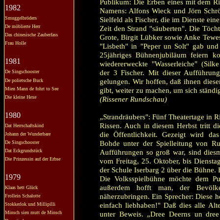
Publikum: Die Erben eines mit dem Ri
1982
Namens: Alfons Wieck und Jörn Schröd
Smuggelbröders
Sielfeld als Fischer, die im Dienste ein
De möblierte Herr
Zeit den Strand "säuberten". Die Töch
Das chinesische Zauberfass
Grote, Birgit Lübker sowie Anke Tewes,
Frau Holle
"Lisbeth" in "Peper un Solt" gab und 
25jähriges Bühnenjubiläum feiern ko
1981
wiedererweckte "Wasserleiche" (Silke
der 3 Fischer. Mit dieser Aufführun
De Singschooster
gelungen. Wir hoffen, daß ihnen diese
De polietsche Buck
Mien Mann de fohrt to See
gibt, weiter zu machen, um sich ständ
Die kleine Hexe
(Rissener Rundschau)
1980
„Strandräubers": Fünf Theatertage in R
Rissen. Auch in diesem Herbst tritt d
Dat Herrschaftskind
die Öffentlichkeit. Gezeigt wird da
Johann der Wunderbare
Bohde unter der Spielleitung von Rud
De Singschooster
Dat Eckgrundstück
Aufführungen so groß war, sind diesm
Die Prinzessin auf der Erbse
vom Freitag, 25. Oktober, bis Dienstag
der Schule Iserbarg 2 über die Bühne. 
1979
Die Volksspielbühne möchte dem Pu
außerdem hofft man, der Bevölke
Klaas hett Glück
näherzubringen. Ein Sprecher: Diese 
Frollein Schalotte
einfach liebhaben!" Daß dies alle Alter
Stokkerlok und Millipilli
Minsch sien mutt de Minsch
unter Beweis. „Dree Deerns un dree