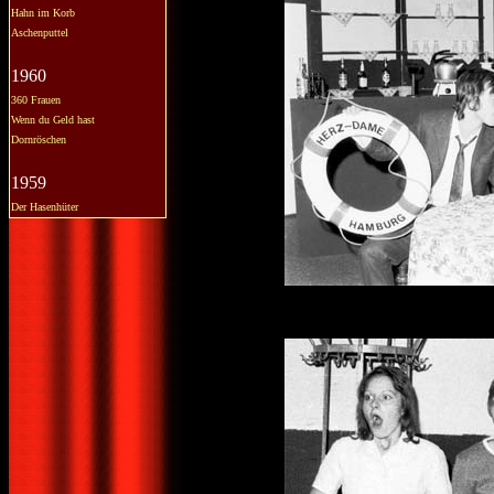
Hahn im Korb
Aschenputtel
1960
360 Frauen
Wenn du Geld hast
Dornröschen
1959
Der Hasenhüter