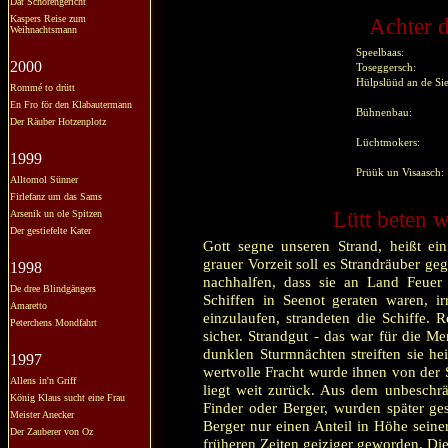
Dat Schörengericht
Kaspers Reise zum
Achter d
Weihnachtsmann
Speelbaas:
2000
Toseggersch:
Hülpslüüd an de S
Rommé to drütt
En Fro för den Klabautermann
Bühnenbau:
Der Räuber Hotzenplotz
Lüchtmokers:
1999
Prüük un Visaasch:
Alltomol Sünner
Firlefanz um das Sams
Lütt beten w
Arsenik un ole Spitzen
Der gestiefelte Kater
Gott segne unseren Strand, heißt ei
grauer Vorzeit soll es Strandräuber ge
1998
nachhalfen, dass sie an Land Feuer 
De dree Blindgängers
Schiffen in Seenot geraten waren, ir
Amaretto
einzulaufen, strandeten die Schiffe.
Peterchens Mondfahrt
sicher. Strandgut - das war für die M
dunklen Sturmnächten streiften sie h
1997
wertvolle Fracht wurde ihnen von der 
Allens in'n Griff
liegt weit zurück. Aus dem unbeschrä
König Klaus sucht eine Frau
Finder oder Berger, wurden später ge
Meister Anecker
Berger nur einen Anteil in Höhe sein
Der Zauberer von Oz
früheren Zeiten geiziger geworden. Die