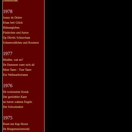
Dornröschen
1978
Jonny de Drütte
Klaas hett Glück
Höhnergloben
Pünktchen und Anton
Op Düvels Schuuvkaar
Schneeweißchen und Rosenrot
1977
Mudder, wat nu?
De Dummen warrt nich all
Mine Tante - Tine Tante
Ein Weihnachtstraum
1976
De tweismeten Kruuk
Der gestiefelte Kater
un baven wahnen Engels
Der Schweinehirt
1975
Rund um Kap Hoorn
De Bürgermeisterstohl