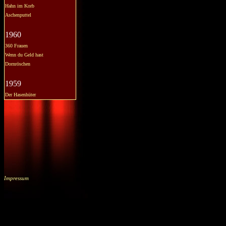
Hahn im Korb
Aschenputtel
1960
360 Frauen
Wenn du Geld hast
Dornröschen
1959
Der Hasenhüter
Impressum