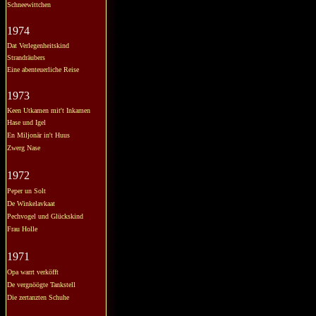
Schneewittchen
1974
Dat Verlegenheitskind
Strandräubers
Eine abenteuerliche Reise
1973
Keen Utkamen mit't Inkamen
Hase und Igel
En Miljonär in't Huus
Zwerg Nase
1972
Peper un Solt
De Winkelavkaat
Pechvogel und Glückskind
Frau Holle
1971
Opa warrt verköfft
De vergnöögte Tankstell
Die zertanzten Schuhe