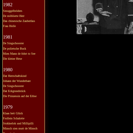
1982
Smuggelbröders
De möblierte Herr
Das chinesische Zauberfass
Frau Holle
1981
De Singschooster
De polietsche Buck
Mien Mann de fohrt to See
Die kleine Hexe
1980
Dat Herrschaftskind
Johann der Wunderbare
De Singschooster
Dat Eckgrundstück
Die Prinzessin auf der Erbse
1979
Klaas hett Glück
Frollein Schalotte
Stokkerlok und Millipilli
Minsch sien mutt de Minsch