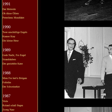
1991
Dat Höörrohr
Oh düsse Öllern
Peterchens Mondfahrt
1990
Twee unschüllige Engels
Kramer Kray
Die kleine Hexe
1989
Gode Nacht, Fro Engel
Strandräubers
Der gestiefelte Kater
1988
Mien Fro hett'n Brögam
Fofteihn
Der Schweinehirt
1987
Viola
Roland schall flegen
Zwerg Nase