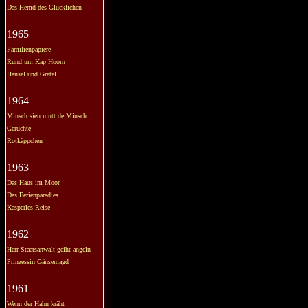
Das Hemd des Glücklichen
1965
Familienpapiere
Rund um Kap Hoorn
Hänsel und Gretel
1964
Minsch sien mutt de Minsch
Gerüchte
Rotkäppchen
1963
Das Haus im Moor
Das Ferienparadies
Kasperles Reise
1962
Herr Staatsanwalt geiht angeln
Prinzessin Gänsemagd
1961
Wenn der Hahn kräht