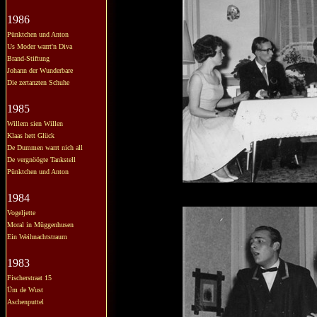
1986
Pünktchen und Anton
Us Moder warrt'n Diva
Brand-Stiftung
Johann der Wunderbare
Die zertanzten Schuhe
1985
Willem sien Willen
Klaas hett Glück
De Dummen warrt nich all
De vergnöögte Tankstell
Pünktchen und Anton
1984
Vogeljette
Moral in Müggenhusen
Ein Weihnachtstraum
1983
Fischerstraat 15
Üm de Wust
Aschenputtel