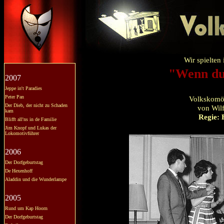
Wir spielten
"Wenn du
2007
Jeppe in't Paradies
Peter Pan
Volkskomöd
Der Dieb, der nicht zu Schaden
von Wilf
kam
Regie: 
Blifft all'ns in de Familie
Jim Knopf und Lukas der
Lokomotivführer
2006
Der Dorfgeburtstag
De Hexenhoff
Aladdin und die Wunderlampe
2005
Rund um Kap Hoorn
Der Dorfgeburtstag