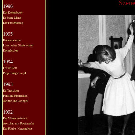
Szene
1996
Dat Dokterbook
De beste Mann
Der Froschkönig
1995
Hobenmelodie
Lütte, witte Siedenschoh
Dornröschen
1994
För de Katt
Pippi Langstrumpf
1993
De Troschien
Pension Sünnschien
Jorinde und Joringel
1992
Dat Wieverregiment
Arvschap mit Footangeln
Der Räuber Hotzenplotz