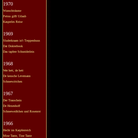
1970
Wunschträume
Petrus gifft Urlaub
Kasperles Reise
1969
Sluderkraam in't Treppenhuus
Dat Dokterbook
Das tapfere Schneiderlein
1968
Wer hett, de hett
De keusche Levemann
Schneewittchen
1967
Der Trauschein
De Hexenhoff
Schneeweißchen und Rosenrot
1966
Hecht im Karpfenteich
Mine Tante, Tine Tante