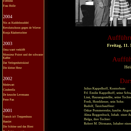
Fofteihn
Frau Holle
2004
Nix as Kuddelmuddel
Revolutschoon gegen de Wiever
Ronja Räubertochter
Aufführ
2003
Freitag, 11
Oma warrt verköfft
Monsieur Poirot und der schwarze
Auffüh
Kaffee
Dat Verlegenheitskind
Hei
Die kleine Hexe
2002
Dars
Medewatt
Julius Kappelhoff, Kontorbote:
Cinderella
Frl. Emilie Kappelhoff, seine Sc
De keusche Levemann
Lissi, Hausangestellte, seine Tochte
Peter Pan
Fredi, Hoteldiener, sein Sohn:
Rudolf, Taxichauffeur:
2001
Oskar Pommerenke, kaufm. Angeste
Alma Roggenbuck, Inhab. einer A
Tratsch in't Treppenhuus
Helga, ihre Tochter:
Hamlet
Robert M. Dörmann, Inhaber einer
Die Schöne und das Biest