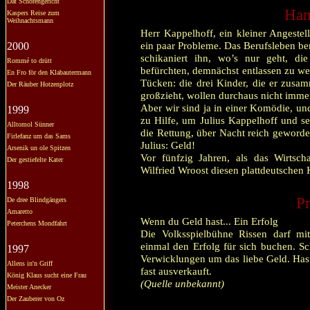
Dat Schörengericht
Han
Kaspers Reise zum
Weihnachtsmann
Herr Kappelhoff, ein kleiner Angeste
ein paar Probleme. Das Berufsleben be
2000
schikaniert ihn, wo’s nur geht, d
Rommé to drütt
befürchten, demnächst entlassen zu we
En Fro för den Klabautermann
Tücken: die drei Kinder, die er zusam
Der Räuber Hotzenplotz
großzieht, wollen durchaus nicht immer 
Aber wir sind ja in einer Komödie, u
1999
zu Hilfe, um Julius Kappelhoff und sei
Alltomol Sünner
die Rettung, über Nacht reich geworden
Firlefanz um das Sams
Julius: Geld!
Arsenik un ole Spitzen
Vor fünfzig Jahren, als das Wirtscha
Der gestiefelte Kater
Wilfried Wroost diesen plattdeutschen 
1998
Pr
De dree Blindgängers
Amaretto
Wenn du Geld hast... Ein Erfolg
Peterchens Mondfahrt
Die Volksspielbühne Rissen darf mi
einmal den Erfolg für sich buchen. Sc
1997
Verwicklungen um das liebe Geld. Hast
Allens in'n Griff
fast ausverkauft.
König Klaus sucht eine Frau
(Quelle unbekannt)
Meister Anecker
Der Zauberer von Oz