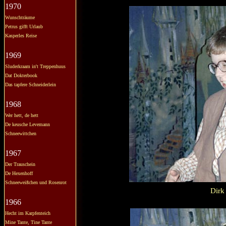
1970
Wunschträume
Petrus gifft Urlaub
Kasperles Reise
1969
Sluderkraam in't Treppenhuus
Dat Dokterbook
Das tapfere Schneiderlein
1968
Wer hett, de hett
De keusche Levemann
Schneewittchen
1967
Der Trauschein
De Hexenhoff
Schneeweißchen und Rosenrot
Dirk
1966
Hecht im Karpfenteich
Mine Tante, Tine Tante