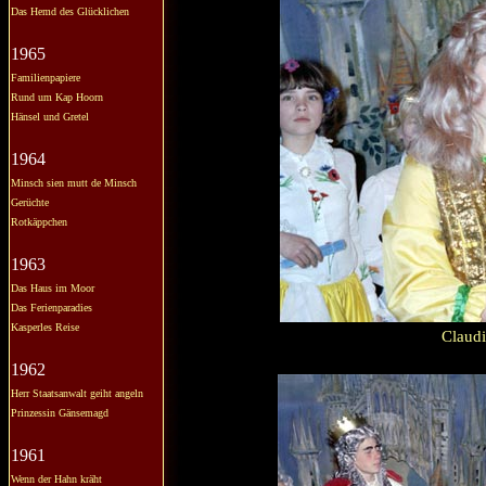
Das Hemd des Glücklichen
1965
Familienpapiere
Rund um Kap Hoorn
Hänsel und Gretel
1964
Minsch sien mutt de Minsch
Gerüchte
Rotkäppchen
1963
Das Haus im Moor
Das Ferienparadies
Kasperles Reise
Claud
1962
Herr Staatsanwalt geiht angeln
Prinzessin Gänsemagd
1961
Wenn der Hahn kräht