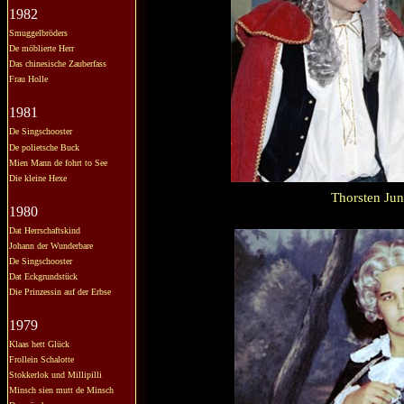
1982
Smuggelbröders
De möblierte Herr
Das chinesische Zauberfass
Frau Holle
1981
De Singschooster
De polietsche Buck
Mien Mann de fohrt to See
Die kleine Hexe
Thorsten Jun
1980
Dat Herrschaftskind
Johann der Wunderbare
De Singschooster
Dat Eckgrundstück
Die Prinzessin auf der Erbse
1979
Klaas hett Glück
Frollein Schalotte
Stokkerlok und Millipilli
Minsch sien mutt de Minsch