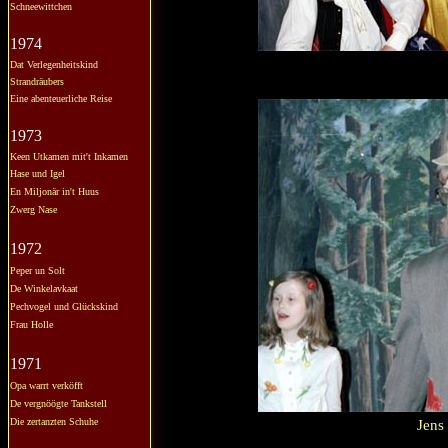
Schneewittchen
1974
Dat Verlegenheitskind
Strandräubers
Eine abenteuerliche Reise
1973
Keen Utkamen mit't Inkamen
Hase und Igel
En Miljonär in't Huus
Zwerg Nase
1972
Peper un Solt
De Winkelavkaat
Pechvogel und Glückskind
Frau Holle
1971
Opa warrt verköfft
De vergnöögte Tankstell
Die zertanzten Schuhe
Jens