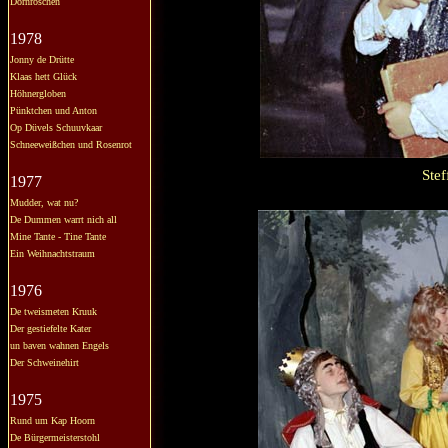
Dornröschen
1978
Jonny de Drütte
Klaas hett Glück
Höhnergloben
Pünktchen und Anton
Op Düvels Schuuvkaar
Schneeweißchen und Rosenrot
Stef
1977
Mudder, wat nu?
De Dummen warrt nich all
Mine Tante - Tine Tante
Ein Weihnachtstraum
1976
De tweismeten Kruuk
Der gestiefelte Kater
un baven wahnen Engels
Der Schweinehirt
1975
Rund um Kap Hoorn
De Bürgermeisterstohl