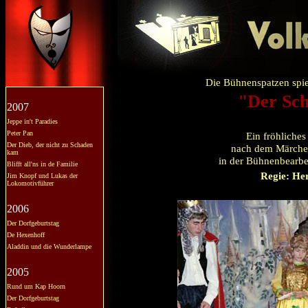
Die Bühnenspatzen spie
"Der Sch
2007
Jeppe in't Paradies
Peter Pan
Ein fröhliches
Der Dieb, der nicht zu Schaden
nach dem Märche
kam
in der Bühnenbearbe
Blifft all'ns in de Familie
Regie: He
Jim Knopf und Lukas der
Lokomotivführer
2006
Der Dorfgeburtstag
De Hexenhoff
Aladdin und die Wunderlampe
2005
Rund um Kap Hoorn
Der Dorfgeburtstag