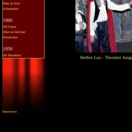
Hahn im Korb
Aschenputtel
1960
360 Frauen
Wenn du Geld hast
Dornröschen
1959
Der Hasenhüter
Steffen Lau - Thorsten Jung
Impressum