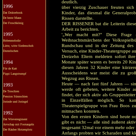
deutlich.
1996
über vierzig Zuschauer freuten sic
Kinder, das diesmal die Generalpro
Dat Dokterbook
Rissen darstellte.
De beste Mann
DER RISSENER bat die Leiterin dieser
Der Froschkönig
Arbeit zu berichten.
1995
'„Wer macht mit?" Diese Frage 
Weihnachtsmärchens der Volksspielbüh
Hobenmelodie
Rundschau und in der Zeitung des B
Lütte, witte Siedenschoh
Versuch, eine Kinder-Theatergruppe auf
Dornröschen
Dreizehn Eltern meldeten sofort ih
Monate später waren es bereits 20 Ki
1994
diesen Jahren 32 Kinder eine kürzere
För de Katt
Ausscheidens war meist die zu groß
Pippi Langstrumpf
Wegzug aus Rissen.
Heute — nach fast fünf Jahren — sin
1993
werde oft gebeten, weitere Kinder 
De Troschien
findet, der sich aktiv als Gruppenleite
Pension Sünnschien
in Einzelfällen möglich. So k
Jorinde und Joringel
Theaterspielgruppe von Frau Boos zu 
mitmachen konnten.
1992
Von den ersten Kindern sind heute no
Dat Wieverregiment
gibt es nicht — alle sind äußerst akti
Arvschap mit Footangeln
insgesamt 32mal vor einem mehr oder
Der Räuber Hotzenplotz
Anfangs probten wir Scharaden und kl