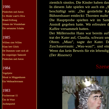
ziemlich sinnlos. Die Kinder haben das
1986
In diesem Jahr spielen wir auch ein 
beschäftigt sein: „Der gestiefelte 
Pünktchen und Anton
Bühnenbauer entdeckt: Thorsten malte a
Us Moder warrt'n Diva
Die Hauptprobe spielten wir im Sam
Brand-Stiftung
Anstoß gegeben hatte. Wir erfreuten d
Johann der Wunderbare
Kaffee versammelt hatten.
Die zertanzten Schuhe
Der Müllerssohn Hans war bereits auf
1985
trat der Kater auf, Claudia, schwarz u
Ohren. „Miau", sagte der Kater. 
Willem sien Willen
Zuschauerraum: „Wau-wau!", und ein 
Klaas hett Glück
Wenn das kein Beweis für ein lebendige
De Dummen warrt nich all
(Der Rissener)
De vergnöögte Tankstell
Pünktchen und Anton
Szene
1984
Vogeljette
Moral in Müggenhusen
Ein Weihnachtstraum
1983
Fischerstraat 15
Üm de Wust
Aschenputtel