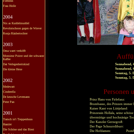
Fofteihn
Frau Holle
2004
Nix as Kuddelmuddel
Revolutschoon gegen de Wiever
Ronja Räubertochter
2003
Oma warrt verköfft
Auffü
Monsieur Poirot und der schwarze
Kaffee
Dat Verlegenheitskind
Sonnabend, 
Sonnabend, 
Die kleine Hexe
Sonntag, 5.
Sonntag, 5.
2002
Medewatt
Personen u
Cinderella
De keusche Levemann
Prinz Hans von Firlefanz:
Peter Pan
Brumbasso, des Prinzen immer
Kaiser Kant von Lüttjeland:
2001
Prinzessin Hollala, seine schöne
übermütige und hochnäsige Toc
Tratsch in't Treppenhuus
Der Kanzler Gernegroß:
Hamlet
Der Page Schnurrdiburr:
Die Schöne und das Biest
Die Hofdamen:
Puste