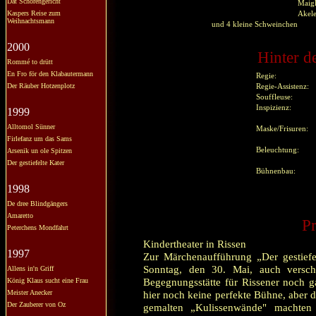
Dat Schörengericht
Maig
Kaspers Reise zum
Akele
Weihnachtsmann
und 4 kleine Schweinchen
2000
Hinter d
Rommé to drütt
En Fro för den Klabautermann
Regie:
Der Räuber Hotzenplotz
Regie-Assistenz:
Souffleuse:
Inspizienz:
1999
Alltomol Sünner
Maske/Frisuren:
Firlefanz um das Sams
Beleuchtung:
Arsenik un ole Spitzen
Der gestiefelte Kater
Bühnenbau:
1998
De dree Blindgängers
Amaretto
Pr
Peterchens Mondfahrt
Kindertheater in Rissen
1997
Zur Märchenaufführung „Der gestief
Sonntag, den 30. Mai, auch versch
Allens in'n Griff
Begegnungsstätte für Rissener noch ga
König Klaus sucht eine Frau
Meister Anecker
hier noch keine perfekte Bühne, aber 
Der Zauberer von Oz
gemalten „Kulissenwände" machten