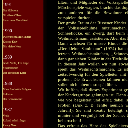
Eltern und Mitglieder der Volksspiel
1991
Märchenspiele wagten, brachte das dopp
Dat Höörrohr
zum anderen für die Bewohner ein
Oh düsse Öllern
vorspielen durften.
Peterchens Mondfahrt
Der große Traum der Rissener Kinder 
der Volksspielbühne mitzumache
1990
Schneeflocke, ein Zwerg, darf beim 
Twee unschüllige Engels
Weihnachtsmann assistieren. Aber das D
Kramer Kray
Dann wuchsen für unsere Kinder die
Die kleine Hexe
„Der kleine Sandmann" (1974) hatten
letzten Weihnachtsmärchen, „Schnee
1989
dann gar sieben Kinder in der Titelrolle
Gode Nacht, Fro Engel
In diesem Jahr wollen wir nun etwa
Strandräubers
spielt das Weihnachtsmärchen. Es is
Der gestiefelte Kater
zeitaufwendig für den Spielleiter, 
proben. Die Erwachsenen können nic
1988
sollen nicht abends so spät üben.
Wir hoffen, daß dieses Experiment ge
Mien Fro hett'n Brögam
der Kindergruppe gelungen ist. Denn d
Fofteihn
Der Schweinehirt
wie vor begeistert und eifrig dabei, 
Proben (Dirk z. B. fehlte neulich 
1987
Jahren!). Sie sind kreativ beteiligt,
munter und vergnügt bei der Sache. U
Viola
beherrschen!
Roland schall flegen
Das erfreut das Herz des Spielleite
Zwerg Nase