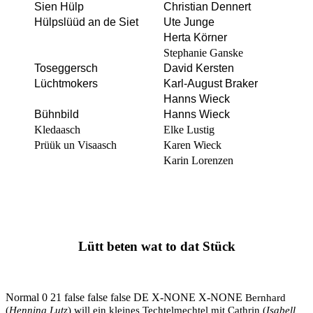
Sien Hülp
Christian Dennert
Hülpslüüd an de Siet
Ute Junge
Herta Körner
Stephanie Ganske
Toseggersch
David Kersten
Lüchtmokers
Karl-August Braker
Hanns Wieck
Bühnbild
Hanns Wieck
Kledaasch
Elke Lustig
Prüük un Visaasch
Karen Wieck
Karin Lorenzen
Lütt beten wat to dat Stück
Normal 0 21 false false false DE X-NONE X-NONE
Bernhard
(
Henning Lutz
) will ein kleines Techtelmechtel mit Cathrin (
Isabell