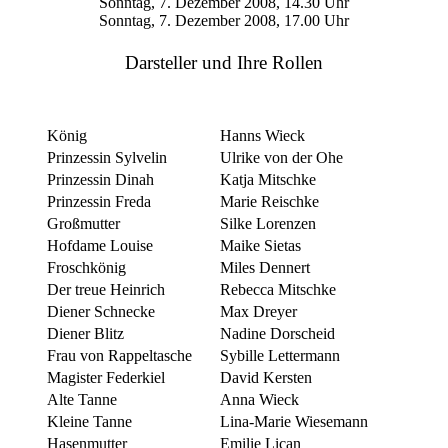
Sonntag, 7. Dezember 2008, 14.30 Uhr
Sonntag, 7. Dezember 2008, 17.00 Uhr
Darsteller und Ihre Rollen
König
Hanns Wieck
Prinzessin Sylvelin
Ulrike von der Ohe
Prinzessin Dinah
Katja Mitschke
Prinzessin Freda
Marie Reischke
Großmutter
Silke Lorenzen
Hofdame Louise
Maike Sietas
Froschkönig
Miles Dennert
Der treue Heinrich
Rebecca Mitschke
Diener Schnecke
Max Dreyer
Diener Blitz
Nadine Dorscheid
Frau von Rappeltasche
Sybille Lettermann
Magister Federkiel
David Kersten
Alte Tanne
Anna Wieck
Kleine Tanne
Lina-Marie Wiesemann
Hasenmutter
Emilie Lican