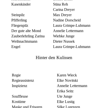
Kasenkinder
Stina Reh
Carina Dreyer
Steinpilz
Max Dreyer
Pfifferling
Nadine Dorscheid
Fliegenpilz
Laura Grimpe-Luhmann
Der gute alte Mond
Annelie Lettermann
Zauberlehrling Zarina
Wiebke Junge
Weihnachtsmann
Dieter Nussek
Engel
Laura Grimpe-Luhmann
Hinter den Kulissen
Regie
Karen Wieck
Regieassistenz
Elke Novitski
Inspizienz
Annelie Lettermann
Erika Seitz
Souffleuse
Ute Junge
Kostüme
Elke Lustig
Maske und Frisuren
Silke Lorenzen